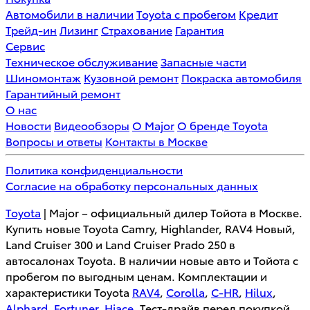
Автомобили в наличии
Toyota с пробегом
Кредит
Трейд-ин
Лизинг
Страхование
Гарантия
Сервис
Техническое обслуживание
Запасные части
Шиномонтаж
Кузовной ремонт
Покраска автомобиля
Гарантийный ремонт
О нас
Новости
Видеообзоры
О Major
О бренде Toyota
Вопросы и ответы
Контакты в Москве
Политика конфиденциальности
Согласие на обработку персональных данных
Toyota
| Major – официальный дилер Тойота в Москве.
Купить новые Toyota Camry, Highlander, RAV4 Новый,
Land Cruiser 300 и Land Cruiser Prado 250 в
автосалонах Toyota. В наличии новые авто и Тойота с
пробегом по выгодным ценам. Комплектации и
характеристики Toyota
RAV4
,
Corolla
,
C-HR
,
Hilux
,
Alphard
,
Fortuner
,
Hiace
. Тест-драйв перед покупкой,