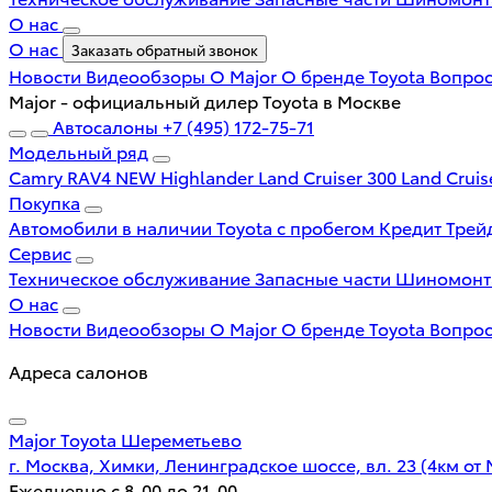
О нас
О нас
Заказать обратный звонок
Новости
Видеообзоры
О Major
О бренде Toyota
Вопрос
Major - официальный дилер Toyota в Москве
Автосалоны
+7 (495) 172-75-71
Модельный ряд
Camry
RAV4 NEW
Highlander
Land Cruiser 300
Land Cruis
Покупка
Автомобили в наличии
Toyota с пробегом
Кредит
Трей
Сервис
Техническое обслуживание
Запасные части
Шиномон
О нас
Новости
Видеообзоры
О Major
О бренде Toyota
Вопрос
Адреса салонов
Major Toyota Шереметьево
г. Москва, Химки, Ленинградское шоссе, вл. 23 (4км от
Ежедневно с 8-00 до 21-00