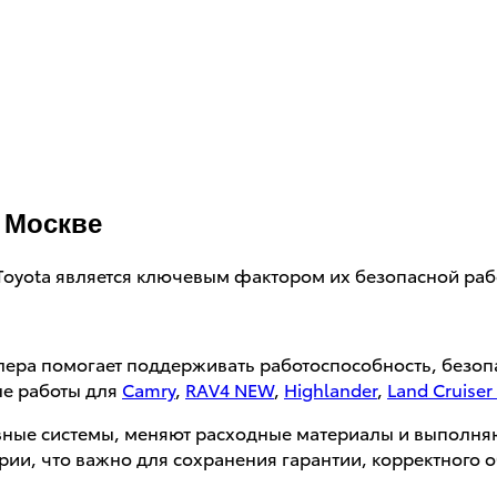
 Москве
oyota является ключевым фактором их безопасной раб
ера помогает поддерживать работоспособность, безоп
ые работы для
Camry
,
RAV4 NEW
,
Highlander
,
Land Cruiser
вные системы, меняют расходные материалы и выполня
рии, что важно для сохранения гарантии, корректног