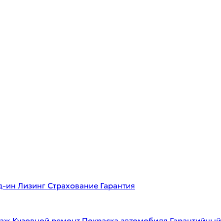
д-ин
Лизинг
Страхование
Гарантия
таж
Кузовной ремонт
Покраска автомобиля
Гарантийный