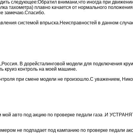
дить следующее:Обратил внимани,что иногда при движении 
елка тахометра) плавно качается от нормального положени
 не замечаю.Спасибо.
равления системой впрыска.Неисправностей в данном случа
ка,Россия. В дорейсталинговой модели для подключения кру
ть круиз контроль на моей машине.
онтроля при смене модели не произошло.С уважением, Ник
 ли мой авто под акцию по проверке педали газа .И УСТ
омером не подпадает под кампанию по проверке педали акс