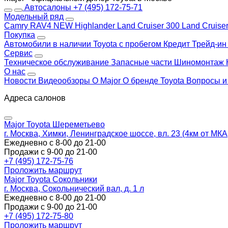
Автосалоны
+7 (495) 172-75-71
Модельный ряд
Camry
RAV4 NEW
Highlander
Land Cruiser 300
Land Cruise
Покупка
Автомобили в наличии
Toyota с пробегом
Кредит
Трейд-и
Сервис
Техническое обслуживание
Запасные части
Шиномонтаж
О нас
Новости
Видеообзоры
О Major
О бренде Toyota
Вопросы и
Адреса салонов
Major Toyota Шереметьево
г. Москва, Химки, Ленинградское шоссе, вл. 23 (4км от МК
Ежедневно с 8-00 до 21-00
Продажи с 9-00 до 21-00
+7 (495) 172-75-76
Проложить маршрут
Major Toyota Сокольники
г. Москва, Сокольнический вал, д. 1 л
Ежедневно с 8-00 до 21-00
Продажи с 9-00 до 21-00
+7 (495) 172-75-80
Проложить маршрут