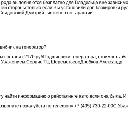
го рода выполняются безплатно для Владельца вне зависим
ей стороны только если Вы установили доп блокировки рул
Свидовский Дмитрий , инженер по гарантии .
шибник на генератор?
 составит 2170 рубПодшипники генератора, стоимость з/ч:1
С Уважением,Сервис ТЦ ШереметьевоДробков Александр
огу найти информацию о рейсталинге авто если она была. И
озвоните пожалуйста по телефону +7 (495) 730-22-00С Ув