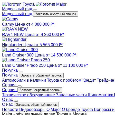
Модельный ряд
Модельный ряд
Заказать обратный звонок
Camry
Цена от 4 080 000 ₽*
RAV4 NEW
Цена от 4 260 000 ₽*
Highlander
Цена от 5 565 000 ₽*
Land Cruiser 300
Цена от 14 530 000 ₽*
Land Cruiser Prado 250
Цена от 11 130 000 ₽*
Покупка
Покупка
Заказать обратный звонок
Автомобили в наличии
Toyota с пробегом
Кредит
Трейд-и
Сервис
Сервис
Заказать обратный звонок
Техническое обслуживание
Запасные части
Шиномонтаж
О нас
О нас
Заказать обратный звонок
Новости
Видеообзоры
О Major
О бренде Toyota
Вопросы и
Major - официальный дилер Toyota в Москве