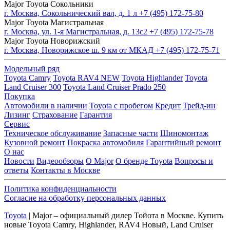
Major Toyota Сокольники
г. Москва, Сокольнический вал, д. 1 л
+7 (495) 172-75-80
Major Toyota Магистральная
г. Москва, ул. 1-я Магистральная, д. 13с2
+7 (495) 172-75-78
Major Toyota Новорижский
г. Москва, Новорижское ш. 9 км от МКАД
+7 (495) 172-75-71
Модельный ряд
Toyota Camry
Toyota RAV4 NEW
Toyota Highlander
Toyota
Land Cruiser 300
Toyota Land Cruiser Prado 250
Покупка
Автомобили в наличии
Toyota с пробегом
Кредит
Трейд-ин
Лизинг
Страхование
Гарантия
Сервис
Техническое обслуживание
Запасные части
Шиномонтаж
Кузовной ремонт
Покраска автомобиля
Гарантийный ремонт
О нас
Новости
Видеообзоры
О Major
О бренде Toyota
Вопросы и
ответы
Контакты в Москве
Политика конфиденциальности
Согласие на обработку персональных данных
Toyota
| Major – официальный дилер Тойота в Москве. Купить
новые Toyota Camry, Highlander, RAV4 Новый, Land Cruiser