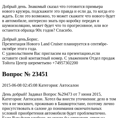
Добрый день. Знакомый сказал что готовится примьера
нового крузера, подскажите это правда и если да, то когда его
ждать. Если это возможно, то может скажите что нового будет
в автомобиле, интересно знать про коробку передач и
шумоизоляцию, может будет что то прогресивное, или все
останется образца 90х годов? Спасибо.
Добрый день,Борис.
Презентация Нового Land Cruiser планируется в сентябре-
октябре этого года.
С удовольствием Вас пригласим на презентацию,если
оставите свой контактный номер. С уважением Отдел продаж
Тойота Центр шереметьево +74957302200
Вопрос № 23451
2015-06-08 02:45:08
Категория: Автосалон
День добрый! Задавал Вопрос №29473 от 7 июня 2015,
Категория: Автосалон. Хотел бы внести уточнения: дело в том
что я не москвич, проживаю в Башкортостане, поэтому лично
присутствовать в салоне до понимания окончательных
условий приобретения автомобиля будет проблематично.
Если Вам будет удобнее, то могли бы отправить ответ на