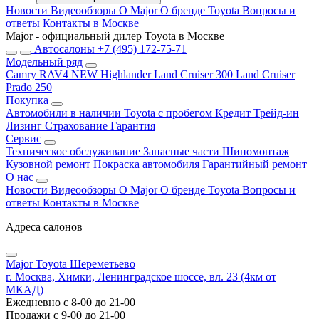
Новости
Видеообзоры
О Major
О бренде Toyota
Вопросы и
ответы
Контакты в Москве
Major - официальный дилер Toyota в Москве
Автосалоны
+7 (495) 172-75-71
Модельный ряд
Camry
RAV4 NEW
Highlander
Land Cruiser 300
Land Cruiser
Prado 250
Покупка
Автомобили в наличии
Toyota с пробегом
Кредит
Трейд-ин
Лизинг
Страхование
Гарантия
Сервис
Техническое обслуживание
Запасные части
Шиномонтаж
Кузовной ремонт
Покраска автомобиля
Гарантийный ремонт
О нас
Новости
Видеообзоры
О Major
О бренде Toyota
Вопросы и
ответы
Контакты в Москве
Адреса салонов
Major Toyota Шереметьево
г. Москва, Химки, Ленинградское шоссе, вл. 23 (4км от
МКАД)
Ежедневно с 8-00 до 21-00
Продажи с 9-00 до 21-00