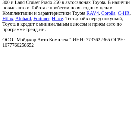
300 и Land Cruiser Prado 250 в автосалонах Toyota. В наличии
новые авто и Тойота с пробегом по выгодным ценам.
Комплектации и характеристики Toyota
RAV4
,
Corolla
,
C-HR
,
Hilux
,
Alphard
,
Fortuner
,
Hiace
. Тест-драйв перед покупкой,
Toyota в кредит с минимальным взносом и прием авто по
программе трейд-ин.
ООО "Мэйджор Авто Комплекс" ИНН: 7733622365 ОГРН:
1077760258652