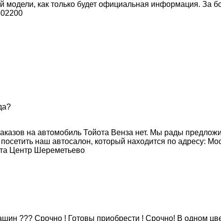
ной модели, как только будет официальная информация. За
302200
да?
казов на автомобиль Тойота Венза нет. Мы рады предложи
сетить наш автосалон, который находится по адресу: Моск.
йота Центр Шереметьево
шин ??? Срочно ! Готовы приобрести ! Срочно! В одном цвет