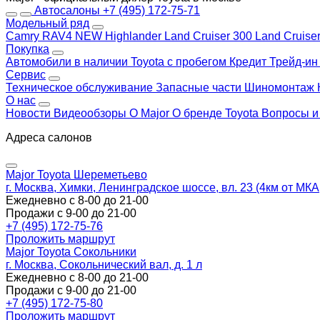
Автосалоны
+7 (495) 172-75-71
Модельный ряд
Camry
RAV4 NEW
Highlander
Land Cruiser 300
Land Cruise
Покупка
Автомобили в наличии
Toyota с пробегом
Кредит
Трейд-и
Сервис
Техническое обслуживание
Запасные части
Шиномонтаж
О нас
Новости
Видеообзоры
О Major
О бренде Toyota
Вопросы и
Адреса салонов
Major Toyota Шереметьево
г. Москва, Химки, Ленинградское шоссе, вл. 23 (4км от МК
Ежедневно с 8-00 до 21-00
Продажи с 9-00 до 21-00
+7 (495) 172-75-76
Проложить маршрут
Major Toyota Сокольники
г. Москва, Сокольнический вал, д. 1 л
Ежедневно с 8-00 до 21-00
Продажи с 9-00 до 21-00
+7 (495) 172-75-80
Проложить маршрут