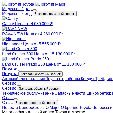
Модельный ряд
Модельный ряд
Заказать обратный звонок
Camry
Цена от 4 080 000 ₽*
RAV4 NEW
Цена от 4 260 000 ₽*
Highlander
Цена от 5 565 000 ₽*
Land Cruiser 300
Цена от 15 130 000 ₽*
Land Cruiser Prado 250
Цена от 11 130 000 ₽*
Покупка
Покупка
Заказать обратный звонок
Автомобили в наличии
Toyota с пробегом
Кредит
Трейд-и
Сервис
Сервис
Заказать обратный звонок
Техническое обслуживание
Запасные части
Шиномонтаж
О нас
О нас
Заказать обратный звонок
Новости
Видеообзоры
О Major
О бренде Toyota
Вопросы и
Major - официальный дилер Toyota в Москве