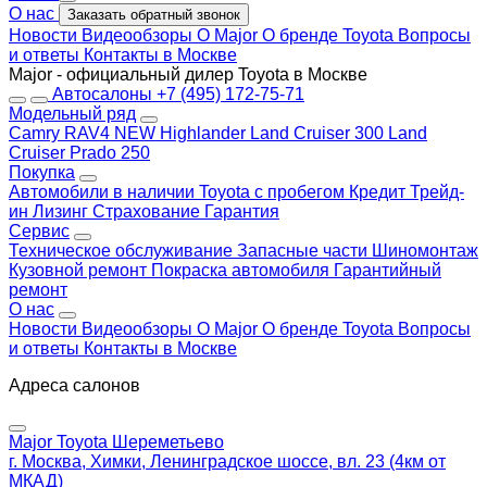
О нас
Заказать обратный звонок
Новости
Видеообзоры
О Major
О бренде Toyota
Вопросы
и ответы
Контакты в Москве
Major - официальный дилер Toyota в Москве
Автосалоны
+7 (495) 172-75-71
Модельный ряд
Camry
RAV4 NEW
Highlander
Land Cruiser 300
Land
Cruiser Prado 250
Покупка
Автомобили в наличии
Toyota с пробегом
Кредит
Трейд-
ин
Лизинг
Страхование
Гарантия
Сервис
Техническое обслуживание
Запасные части
Шиномонтаж
Кузовной ремонт
Покраска автомобиля
Гарантийный
ремонт
О нас
Новости
Видеообзоры
О Major
О бренде Toyota
Вопросы
и ответы
Контакты в Москве
Адреса салонов
Major Toyota Шереметьево
г. Москва, Химки, Ленинградское шоссе, вл. 23 (4км от
МКАД)