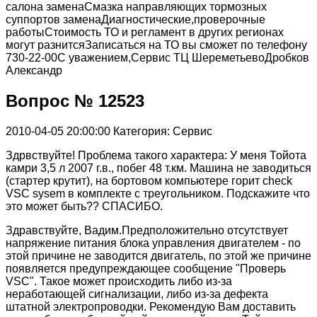
салона заменаСмазка направляющих тормозных
суппортов заменаДиагностические,проверочные
работыСтоимость ТО и регламент в других регионах
могут разнитсяЗаписаться на ТО вы сможет по телефону
730-22-00С уважением,Сервис ТЦ ШереметьевоДробков
Александр
Вопрос № 12523
2010-04-05 20:00:00
Категория: Сервис
Здрвствуйте! Проблема такого характера: У меня Тойота
камри 3,5 л 2007 г.в., побег 48 т.км. Машина не заводиться
(стартер крутит), на бортовом компьютере горит check
VSC sysem в комплекте с треугольником. Подскажите что
это может быть?? СПАСИБО.
Здравствуйте, Вадим.Предположительно отсутствует
напряжение питания блока управления двигателем - по
этой причине не заводится двигатель, по этой же причине
появляется предупреждающее сообщение "Проверь
VSC". Такое может происходить либо из-за
неработающей сигнализации, либо из-за дефекта
штатной электропроводки. Рекомендую Вам доставить