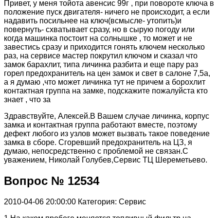
Привет, у меня тойота авенсис 99г , при повороте ключа в
положение пуск двигателя- ничего не происходит, а если
надавить посильнее на ключ(всмысле- утопить)и
повернуть- схватывает сразу, но в сырую погоду или
когда машинка постоит на солнышке , то может и не
завестись сразу и приходится гонять ключем несколько
раз, на сервисе мастер покрутил ключом и сказал что
замок барахлит, типа личинка разбита и еще пару раз
горел предохранитель на цен замок и свет в салоне 7,5а,
а я думаю ,что может личинка тут не причем а борохлит
контактная группа на замке, подскажите пожалуйста кто
знает , что за
Здравствуйте, Алексей.В Вашем случае личинка, корпус
замка и контактная группа работают вместе, поэтому
дефект любого из узлов может вызвать такое поведение
замка в сборе. Сгоревший предохранитель на ЦЗ, я
думаю, непосредственно с проблемой не связан.С
уважением, Николай Голубев,Сервис ТЦ Шереметьево.
Вопрос № 12534
2010-04-06 20:00:00
Категория: Сервис