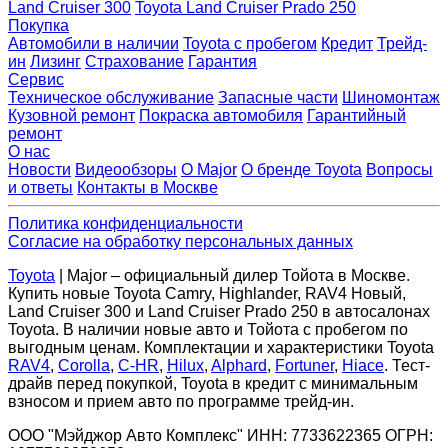
Land Cruiser 300
Toyota Land Cruiser Prado 250
Покупка
Автомобили в наличии
Toyota с пробегом
Кредит
Трейд-
ин
Лизинг
Страхование
Гарантия
Сервис
Техническое обслуживание
Запасные части
Шиномонтаж
Кузовной ремонт
Покраска автомобиля
Гарантийный
ремонт
О нас
Новости
Видеообзоры
О Major
О бренде Toyota
Вопросы
и ответы
Контакты в Москве
Политика конфиденциальности
Согласие на обработку персональных данных
Toyota
| Major – официальный дилер Тойота в Москве.
Купить новые Toyota Camry, Highlander, RAV4 Новый,
Land Cruiser 300 и Land Cruiser Prado 250 в автосалонах
Toyota. В наличии новые авто и Тойота с пробегом по
выгодным ценам. Комплектации и характеристики Toyota
RAV4
,
Corolla
,
C-HR
,
Hilux
,
Alphard
,
Fortuner
,
Hiace
. Тест-
драйв перед покупкой, Toyota в кредит с минимальным
взносом и прием авто по программе трейд-ин.
ООО "Мэйджор Авто Комплекс" ИНН: 7733622365 ОГРН: