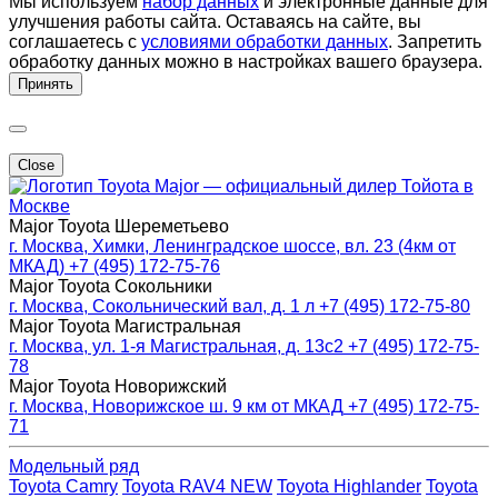
Мы используем
набор данных
и электронные данные для
улучшения работы сайта. Оставаясь на сайте, вы
соглашаетесь с
условиями обработки данных
. Запретить
обработку данных можно в настройках вашего браузера.
Принять
Close
Major — официальный дилер Тойота в
Москве
Major Toyota Шереметьево
г. Москва, Химки, Ленинградское шоссе, вл. 23 (4км от
МКАД)
+7 (495) 172-75-76
Major Toyota Сокольники
г. Москва, Сокольнический вал, д. 1 л
+7 (495) 172-75-80
Major Toyota Магистральная
г. Москва, ул. 1-я Магистральная, д. 13с2
+7 (495) 172-75-
78
Major Toyota Новорижский
г. Москва, Новорижское ш. 9 км от МКАД
+7 (495) 172-75-
71
Модельный ряд
Toyota Camry
Toyota RAV4 NEW
Toyota Highlander
Toyota