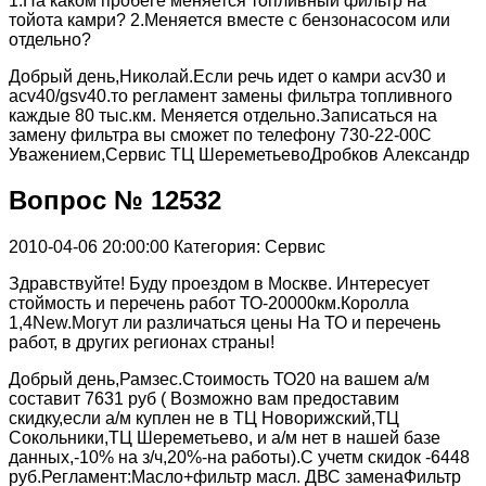
1.На каком пробеге меняется топливный фильтр на
тойота камри? 2.Меняется вместе с бензонасосом или
отдельно?
Добрый день,Николай.Если речь идет о камри acv30 и
acv40/gsv40.то регламент замены фильтра топливного
каждые 80 тыс.км. Меняется отдельно.Записаться на
замену фильтра вы сможет по телефону 730-22-00С
Уважением,Сервис ТЦ ШереметьевоДробков Александр
Вопрос № 12532
2010-04-06 20:00:00
Категория: Сервис
Здравствуйте! Буду проездом в Москве. Интересует
стоймость и перечень работ ТО-20000км.Королла
1,4New.Могут ли различаться цены На ТО и перечень
работ, в других регионах страны!
Добрый день,Рамзес.Стоимость ТО20 на вашем а/м
составит 7631 руб ( Возможно вам предоставим
скидку,если а/м куплен не в ТЦ Новорижский,ТЦ
Сокольники,ТЦ Шереметьево, и а/м нет в нашей базе
данных,-10% на з/ч,20%-на работы).С учетм скидок -6448
руб.Регламент:Масло+фильтр масл. ДВС заменаФильтр