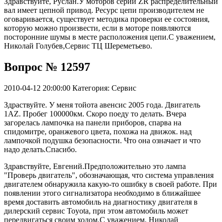
Здравствуйте, Руслан.У моторов серии ZR распределительный
вал имеет цепной привод. Ресурс цепи производителем не
оговаривается, существует методика проверки ее состояния,
которую можно произвести, если в моторе появляются
посторонние шумы в месте расположения цепи.С уважением,
Николай Голубев,Сервис ТЦ Шереметьево.
Вопрос № 12597
2010-04-12 20:00:00
Категория: Сервис
Здраствуйте. У меня тойота авенсис 2005 года. Двигатель
1AZ. Пробег 100000км. Скоро поеду то делать. Вчера
загорелась лампочка на панели приборов, спарва на
спидомитре, оранжевого цвета, похожа на движок. над
лампочкой подушка безопасности. Что она означает и что
надо делать.Спасибо.
Здравствуйте, Евгений.Предположительно это лампа
"Проверь двигатель", обозначающая, что система управления
двигателем обнаружила какую-то ошибку в своей работе. При
появлении этого сигнализатора необходимо в ближайшее
время доставить автомобиль на диагностику двигателя в
дилерский сервис Toyota, при этом автомобиль может
передвигаться своим ходом.С уважением, Николай