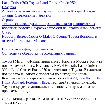
Land Cruiser 300
Toyota Land Cruiser Prado 250
Покупка
Автомобили в наличии
Toyota с пробегом
Кредит
Трейд-ин
Лизинг
Страхование
Гарантия
Сервис
Техническое обслуживание
Запасные части
Шиномонтаж
Кузовной ремонт
Покраска автомобиля
Гарантийный ремонт
О нас
Новости
Видеообзоры
О Major
О бренде Toyota
Вопросы и
ответы
Контакты в Москве
Политика конфиденциальности
Согласие на обработку персональных данных
Toyota
| Major – официальный дилер Тойота в Москве. Купить
новые Toyota Camry, Highlander, RAV4 Новый, Land Cruiser
300 и Land Cruiser Prado 250 в автосалонах Toyota. В наличии
новые авто и Тойота с пробегом по выгодным ценам.
Комплектации и характеристики Toyota
RAV4
,
Corolla
,
C-HR
,
Hilux
,
Alphard
,
Fortuner
,
Hiace
. Тест-драйв перед покупкой,
Toyota в кредит с минимальным взносом и прием авто по
программе трейд-ин.
ООО "Мэйджор Авто Комплекс" ИНН: 7733622365 ОГРН:
1077760258652