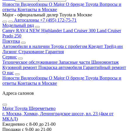
Новости
Видеообзоры
О Major
О бренде Toyota
Вопросы и
ответы
Контакты в Москве
Major - официальный дилер Toyota в Москве
Автосалоны
+7 (495) 172-75-71
Модельный ряд
Camry
RAV4 NEW
Highlander
Land Cruiser 300
Land Cruiser
Prado 250
Покупка
Автомобили в наличии
Toyota с пробегом
Кредит
Трейд-ин
Лизинг
Страхование
Гарантия
Сервис
Техническое обслуживание
Запасные части
Шиномонтаж
Кузовной ремонт
Покраска автомобиля
Гарантийный ремонт
О нас
Новости
Видеообзоры
О Major
О бренде Toyota
Вопросы и
ответы
Контакты в Москве
Адреса салонов
Major Toyota Шереметьево
г. Москва, Химки, Ленинградское шоссе, вл. 23 (4км от
МКАД)
Ежедневно с 8-00 до 21-00
Продажи с 9-00 до 21-00