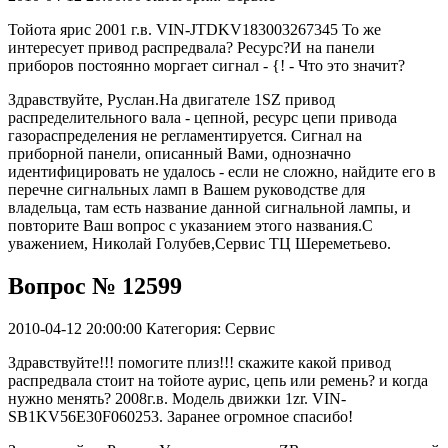
Тойота ярис 2001 г.в. VIN-JTDKV183003267345 То же
интересует привод распредвала? Ресурс?И на панели
приборов постоянно моргает сигнал - {! - Что это значит?
Здравствуйте, Руслан.На двигателе 1SZ привод
распределительного вала - цепной, ресурс цепи привода
газораспределения не регламентируется. Сигнал на
приборной панели, описанный Вами, однозначно
идентифицировать не удалось - если не сложно, найдите его в
перечне сигнальных ламп в Вашем руководстве для
владельца, там есть название данной сигнальной лампы, и
повторите Ваш вопрос с указанием этого названия.С
уважением, Николай Голубев,Сервис ТЦ Шереметьево.
Вопрос № 12599
2010-04-12 20:00:00
Категория: Сервис
Здравствуйте!!! помогите плиз!!! скажите какой привод
распредвала стоит на тойоте аурис, цепь или ремень? и когда
нужно менять? 2008г.в. Модель движки 1zr. VIN-
SB1KV56E30F060253. Заранее огромное спасибо!