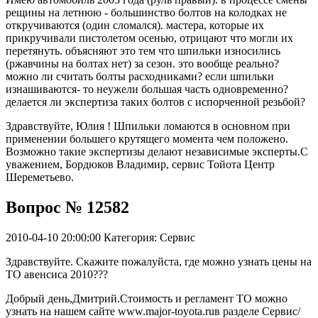
рещины на летнюю - большинство болтов на колодках не
откручиваются (один сломался). мастера, которые их
прикручивали пистолетом осенью, отрицают что могли их
перетянуть. объясняют это тем что шпильки износились
(ржавчины на болтах нет) за сезон. это вообще реально?
можно ли считать болты расходниками? если шпильки
изнашиваются- то неужели большая часть одновременно?
делается ли экспертиза таких болтов с испорченной резьбой?
Здравствуйте, Юлия ! Шпильки ломаются в основном при
применении большего крутящего момента чем положено.
Возможно такие экспертизы делают независимые эксперты.С
уважением, Бордюков Владимир, сервис Тойота Центр
Шереметьево.
Вопрос № 12582
2010-04-10 20:00:00
Категория: Сервис
Здравствуйте. Скажите пожалуйста, где можно узнать цены на
ТО авенсиса 2010???
Добрый день,Дмитрий.Стоимость и регламент ТО можно
узнать на нашем сайте www.major-toyota.ruв разделе Сервис/