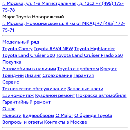
г. Москва, ул. 1-я Магистральная, д. 13с2
+7 (495) 172-
75-78
Major Toyota Новорижский
г. Москва, Новорижское ш. 9 км от МКАД
+7 (495) 172-
75-71
Модельный ряд
Toyota Camry
Toyota RAV4 NEW
Toyota Highlander
Toyota Land Cruiser 300
Toyota Land Cruiser Prado 250
Покупка
Автомобили в наличии
Toyota с пробегом
Кредит
Трейд-ин
Лизинг
Страхование
Гарантия
Сервис
Техническое обслуживание
Запасные части
Шиномонтаж
Кузовной ремонт
Покраска автомобиля
Гарантийный ремонт
О нас
Новости
Видеообзоры
О Major
О бренде Toyota
Вопросы и ответы
Контакты в Москве