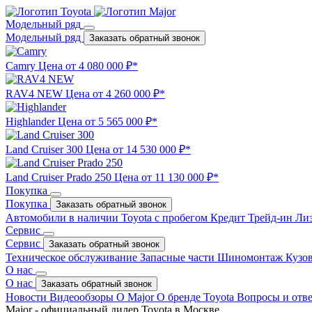
Модельный ряд
Модельный ряд
Заказать обратный звонок
Camry
Цена от 4 080 000 ₽*
RAV4 NEW
Цена от 4 260 000 ₽*
Highlander
Цена от 5 565 000 ₽*
Land Cruiser 300
Цена от 14 530 000 ₽*
Land Cruiser Prado 250
Цена от 11 130 000 ₽*
Покупка
Покупка
Заказать обратный звонок
Автомобили в наличии
Toyota с пробегом
Кредит
Трейд-ин
Ли
Сервис
Сервис
Заказать обратный звонок
Техническое обслуживание
Запасные части
Шиномонтаж
Кузо
О нас
О нас
Заказать обратный звонок
Новости
Видеообзоры
О Major
О бренде Toyota
Вопросы и отв
Major - официальный дилер Toyota в Москве