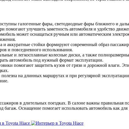
оступны галогенные фары, светодиодные фары ближнего и дальн
ри помогают улучшить заметность автомобиля и удобство движе
омобиль может оснащаться ручным или автоматическим электрок
вижения.
 и аккуратные стойки формируют современный образ пассажирск
ров и повседневного использования.
льные и легкосплавные колесные диски, а также полноразмерны
брать автомобиль под нужный формат эксплуатации.
овики помогают защитить кузов от грязи и дорожной влаги. Эти
дках.
о полезна на длинных маршрутах и при регулярной эксплуатации
ние.
ассажиров в длительных поездках. В салоне важны правильная по
од багаж. Оснащение помогает использовать автомобиль как для