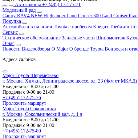
Автосалоны
+7 (495) 172-75-71
Модельный ряд
Camry
RAV4 NEW
Highlander
Land Cruiser 300
Land Cruiser Pra
Покупка
Автомобили в наличии
Toyota с пробегом
Кредит
Трейд-ин
Ли
Сервис
Техническое обслуживание
Запасные части
Шиномонтаж
Кузо
О нас
Новости
Видеообзоры
О Major
О бренде Toyota
Вопросы и отв
Адреса салонов
Major Toyota Шереметьево
г. Москва, Химки, Ленинградское шоссе, вл. 23 (4км от МКАД)
Ежедневно с 8-00 до 21-00
Продажи с 9-00 до 21-00
+7 (495) 172-75-76
Проложить маршрут
Major Toyota Сокольники
г. Москва, Сокольнический вал, д. 1 л
Ежедневно с 8-00 до 21-00
Продажи с 9-00 до 21-00
+7 (495) 172-75-80
Проложить маршрут