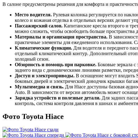
В салоне предусмотрены решения для комфорта и практичност
Место водителя.
Рулевая колонка регулируется по накло
колесо и кожаная отделка в отдельных версиях делают у
Пассажирский салон.
Капитанские кресла второго и тре
можно сложить, чтобы освободить больше пространства д
Материалы и организация пространства.
В зависимости
практичные элементы для ежедневного использования. Сал
Климатические функции.
Для водителя и переднего пас
отдельный климатический контур. Дополнительный отопит
холодный сезон.
Обзорность и помощь при парковке.
Боковые зеркала с
заднего вида с динамическими линиями разметки, передни
Доступ и электроприводы.
В оснащение могут входить Sm
боковых дверей и электрический доводчик крышки багаж
Мультимедиа и связь.
Для Hiace доступны базовая аудио
Auto. В зависимости от версии автомобиль может оснаща
Зарядка устройств и полезные детали.
Для задних пасса
контроль, система контроля давления в шинах и амбиент
Фото Toyota Hiace