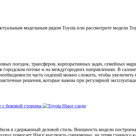
ктуальным модельным рядом Toyota или рассмотрите модели Toyo
овых поездок, трансферов, корпоративных задач, семейных мар
в городском потоке и на междугородних направлениях. В салоне
 необходимости часть сидений можно сложить, чтобы увеличить 
практичные решения, которые важны при регулярной эксплуатаци
обиля и сдержанный деловой стиль. Внешность модели построен
дход помогает Hiace выглядеть современно, не теряя главного к