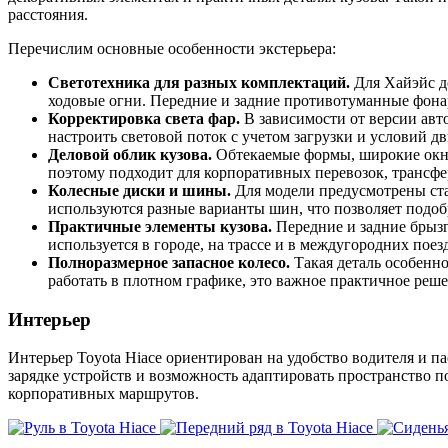
расстояния.
Перечислим основные особенности экстерьера:
Светотехника для разных комплектаций.
Для Хайэйс д
ходовые огни. Передние и задние противотуманные фона
Корректировка света фар.
В зависимости от версии авт
настроить световой поток с учетом загрузки и условий д
Деловой облик кузова.
Обтекаемые формы, широкие окна
поэтому подходит для корпоративных перевозок, трансфе
Колесные диски и шины.
Для модели предусмотрены ста
используются разные варианты шин, что позволяет подо
Практичные элементы кузова.
Передние и задние брызг
используется в городе, на трассе и в междугородних поез
Полноразмерное запасное колесо.
Такая деталь особенн
работать в плотном графике, это важное практичное реше
Интерьер
Интерьер Toyota Hiace ориентирован на удобство водителя и п
зарядке устройств и возможность адаптировать пространство п
корпоративных маршрутов.