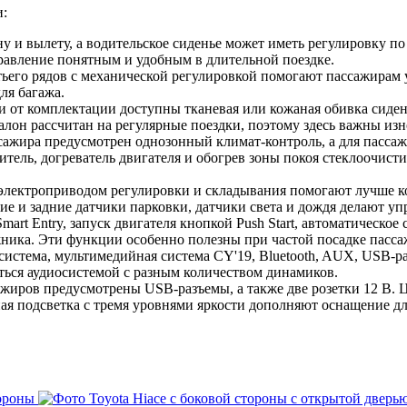
и:
ну и вылету, а водительское сиденье может иметь регулировку п
правление понятным и удобным в длительной поездке.
тьего рядов с механической регулировкой помогают пассажирам 
ля багажа.
 от комплектации доступны тканевая или кожаная обивка сиден
он рассчитан на регулярные поездки, поэтому здесь важны изно
сажира предусмотрен однозонный климат-контроль, а для пасс
ель, догреватель двигателя и обогрев зоны покоя стеклоочист
 электроприводом регулировки и складывания помогают лучше к
е и задние датчики парковки, датчики света и дождя делают упр
art Entry, запуск двигателя кнопкой Push Start, автоматическо
ника. Эти функции особенно полезны при частой посадке пассаж
система, мультимедийная система CY'19, Bluetooth, AUX, USB-р
ться аудиосистемой с разным количеством динамиков.
жиров предусмотрены USB-разъемы, а также две розетки 12 В.
ная подсветка с тремя уровнями яркости дополняют оснащение д