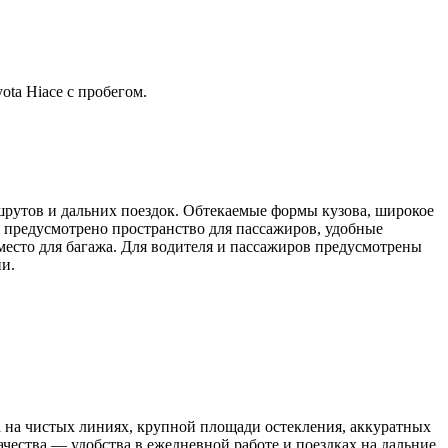
ta Hiace с пробегом.
шрутов и дальних поездок. Обтекаемые формы кузова, широкое
 предусмотрено пространство для пассажиров, удобные
место для багажа. Для водителя и пассажиров предусмотрены
и.
а на чистых линиях, крупной площади остекления, аккуратных
ачества — удобства в ежедневной работе и поездках на дальние