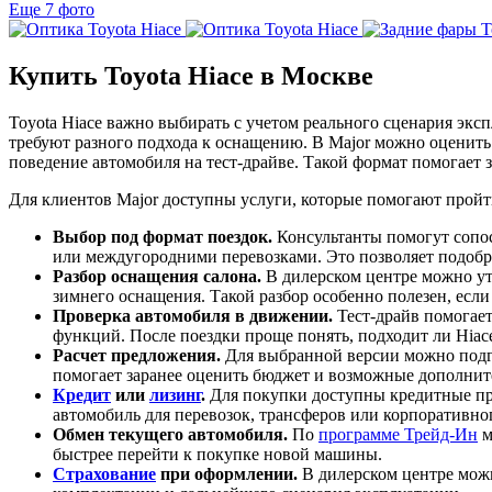
Еще 7 фото
Купить Toyota Hiace в Москве
Toyota Hiace важно выбирать с учетом реального сценария эк
требуют разного подхода к оснащению. В Major можно оценить 
поведение автомобиля на тест-драйве. Такой формат помогает з
Для клиентов Major доступны услуги, которые помогают пройт
Выбор под формат поездок.
Консультанты помогут сопос
или междугородними перевозками. Это позволяет подоб
Разбор оснащения салона.
В дилерском центре можно ут
зимнего оснащения. Такой разбор особенно полезен, если
Проверка автомобиля в движении.
Тест-драйв помогает
функций. После поездки проще понять, подходит ли Hiac
Расчет предложения.
Для выбранной версии можно подго
помогает заранее оценить бюджет и возможные дополнит
Кредит
или
лизинг
.
Для покупки доступны кредитные пр
автомобиль для перевозок, трансферов или корпоративно
Обмен текущего автомобиля.
По
программе Трейд-Ин
м
быстрее перейти к покупке новой машины.
Страхование
при оформлении.
В дилерском центре мож