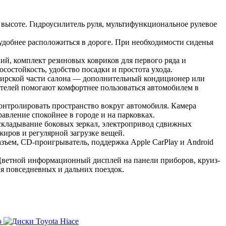
о высоте. Гидроусилитель руля, мультифункциональное рулевое
удобнее расположиться в дороге. При необходимости сиденья
ий, комплект резиновых ковриков для первого ряда и
состойкость, удобство посадки и простота ухода.
ажирской части салона — дополнительный кондиционер или
ителей помогают комфортнее пользоваться автомобилем в
онтролировать пространство вокруг автомобиля. Камера
авление спокойнее в городе и на парковках.
е складывание боковых зеркал, электропривод сдвижных
иров и регулярной загрузке вещей.
азъем, CD-проигрыватель, поддержка Apple CarPlay и Android
 Цветной информационный дисплей на панели приборов, круиз-
ля повседневных и дальних поездок.