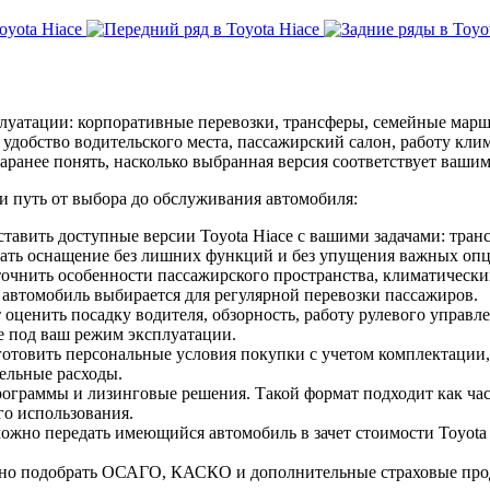
сплуатации: корпоративные перевозки, трансферы, семейные мар
удобство водительского места, пассажирский салон, работу клим
аранее понять, насколько выбранная версия соответствует вашим
и путь от выбора до обслуживания автомобиля:
тавить доступные версии Toyota Hiace с вашими задачами: тр
рать оснащение без лишних функций и без упущения важных опц
очнить особенности пассажирского пространства, климатических
 автомобиль выбирается для регулярной перевозки пассажиров.
 оценить посадку водителя, обзорность, работу рулевого управл
e под ваш режим эксплуатации.
товить персональные условия покупки с учетом комплектации, 
ельные расходы.
ограммы и лизинговые решения. Такой формат подходит как час
го использования.
ожно передать имеющийся автомобиль в зачет стоимости Toyota 
но подобрать ОСАГО, КАСКО и дополнительные страховые прод