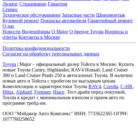
Лизинг
Страхование
Гарантия
Сервис
Техническое обслуживание
Запасные части
Шиномонтаж
Кузовной ремонт
Покраска автомобиля
Гарантийный ремонт
О нас
Новости
Видеообзоры
О Major
О бренде Toyota
Вопросы и
ответы
Контакты в Москве
Политика конфиденциальности
Согласие на обработку персональных данных
Toyota
| Major – официальный дилер Тойота в Москве. Купить
новые Toyota Camry, Highlander, RAV4 Новый, Land Cruiser
300 и Land Cruiser Prado 250 в автосалонах Toyota. В наличии
новые авто и Тойота с пробегом по выгодным ценам.
Комплектации и характеристики Toyota
RAV4
,
Corolla
,
C-HR
,
Hilux
,
Alphard
,
Fortuner
,
Hiace
. Тест-драйв перед покупкой,
Toyota в кредит с минимальным взносом и прием авто по
программе трейд-ин.
ООО "Мэйджор Авто Комплекс" ИНН: 7733622365 ОГРН:
1077760258652