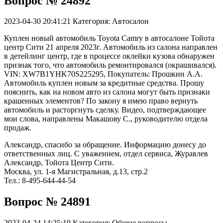
Вопрос № 24892
2023-04-30 20:41:21
Категория: Автосалон
Куплен новый автомобиль Toyota Camry в автосалоне Тойота
центр Сити 21 апреля 2023г. Автомобиль из салона направлен
в детейлинг центр, где в процессе оклейки кузова обнаружен
признак того, что автомобиль ремонтировался (окрашивался).
VIN: XW7B1YHK70S225295, Покупатель: Прошкин А.А.
Автомобиль куплен новым за кредитные средства. Прошу
пояснить, как на новом авто из салона могут быть признаки
крашенных элементов? По закону я имею право вернуть
автомобиль и расторгнуть сделку. Видео, подтверждающее
мои слова, направлены Макашову С., руководителю отдела
продаж.
Александр, спасибо за обращение. Информацию донесу до
ответственных лиц. С уважением, отдел сервиса, Журавлев
Александр, Тойота Центр Сити.
Москва, ул. 1-я Магистральная, д.13, стр.2
Тел.: 8-495-644-44-54
Вопрос № 24891
2023-04-24 14:25:19
Категория: Общие вопросы