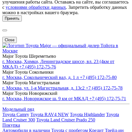
улучшения работы сайта. Оставаясь на сайте, вы соглашаетесь
с
условиями обработки данных
. Запретить обработку данных
можно в настройках вашего браузера.
Принять
Close
Major — официальный дилер Тойота в
Москве
Major Toyota Шереметьево
г. Москва, Химки, Ленинградское шоссе, вл. 23 (4км от
МКАД)
+7 (495) 172-75-76
Major Toyota Сокольники
г. Москва, Сокольнический вал, д. 1 л
+7 (495) 172-75-80
Major Toyota Магистральная
г. Москва, ул. 1-я Магистральная, д. 13с2
+7 (495) 172-75-78
Major Toyota Новорижский
г. Москва, Новорижское ш. 9 км от МКАД
+7 (495) 172-75-71
Модельный ряд
Toyota Camry
Toyota RAV4 NEW
Toyota Highlander
Toyota
Land Cruiser 300
Toyota Land Cruiser Prado 250
Покупка
Автомобили в наличии
Toyota с пробегом
Кредит
Трейд-ин