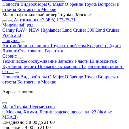
Новости
Видеообзоры
О Major
О бренде Toyota
Вопросы и
ответы
Контакты в Москве
Major - официальный дилер Toyota в Москве
Автосалоны
+7 (495) 172-75-71
Модельный ряд
Camry
RAV4 NEW
Highlander
Land Cruiser 300
Land Cruiser
Prado 250
Покупка
Автомобили в наличии
Toyota с пробегом
Кредит
Трейд-ин
Лизинг
Страхование
Гарантия
Сервис
Техническое обслуживание
Запасные части
Шиномонтаж
Кузовной ремонт
Покраска автомобиля
Гарантийный ремонт
О нас
Новости
Видеообзоры
О Major
О бренде Toyota
Вопросы и
ответы
Контакты в Москве
Адреса салонов
Major Toyota Шереметьево
г. Москва, Химки, Ленинградское шоссе, вл. 23 (4км от
МКАД)
Ежедневно с 8-00 до 21-00
Продажи с 9-00 до 21-00