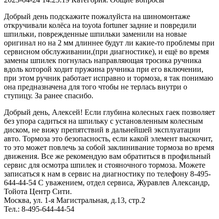
Добрый день подскажите пожалуйста на шиномонтаже
откручивали колёса на toyota fortuner задние и повредили
шпильки, поврежденные шпильки заменили на новые
оригинал но на 2 мм длиннее будут ли какие-то проблемы при
сервисном обслуживании,(при диагностике), и ещё во время
замены шпилек погнулась направляющая тросика ручника
вдоль которой ходит пружина ручника при его включении,
при этом ручник работает исправно и тормоза, я так понимаю
она предназначена для того чтобы не терлась внутри о
ступицу. За ранее спасибо.
Добрый день, Алексей! Если глубина колесных гаек позволяет
без упора садиться на шпильку с установленным колесным
диском, не вижу препятствий в дальнейшей эксплуатации
авто. Тормоза это безопасность, если какой элемент выскочит,
то это может повлечь за собой заклинивание тормоза во время
движения. Все же рекомендую вам обратиться в профильный
сервис для осмотра шпилек и стояночного тормоза. Можете
записаться к нам в сервис на диагностику по телефону 8-495-
644-44-54 С уважением, отдел сервиса, Журавлев Александр,
Тойота Центр Сити.
Москва, ул. 1-я Магистральная, д.13, стр.2
Тел.: 8-495-644-44-54