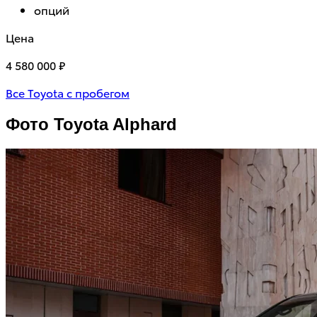
опций
Цена
4 580 000 ₽
6
Все Toyota с пробегом
Фото Toyota Alphard