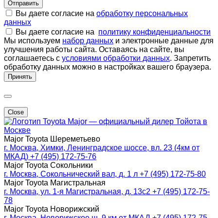
Отправить
Вы даете согласие на
обработку персональных
данных
Вы даете согласие на
политику конфиденциальности
Мы используем
набор данных
и электронные данные для
улучшения работы сайта. Оставаясь на сайте, вы
соглашаетесь с
условиями обработки данных
. Запретить
обработку данных можно в настройках вашего браузера.
Принять
Close
Major — официальный дилер Тойота в
Москве
Major Toyota Шереметьево
г. Москва, Химки, Ленинградское шоссе, вл. 23 (4км от
МКАД)
+7 (495) 172-75-76
Major Toyota Сокольники
г. Москва, Сокольнический вал, д. 1 л
+7 (495) 172-75-80
Major Toyota Магистральная
г. Москва, ул. 1-я Магистральная, д. 13с2
+7 (495) 172-75-
78
Major Toyota Новорижский
г. Москва, Новорижское ш. 9 км от МКАД
+7 (495) 172-75-