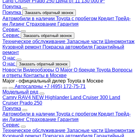
Land Cruiser Prado 250
Цена от 11 130 000 ₽*
Покупка
Покупка
Заказать обратный звонок
Автомобили в наличии
Toyota с пробегом
Кредит
Трейд-
ин
Лизинг
Страхование
Гарантия
Сервис
Сервис
Заказать обратный звонок
Техническое обслуживание
Запасные части
Шиномонтаж
Кузовной ремонт
Покраска автомобиля
Гарантийный
ремонт
О нас
О нас
Заказать обратный звонок
Новости
Видеообзоры
О Major
О бренде Toyota
Вопросы
и ответы
Контакты в Москве
Major - официальный дилер Toyota в Москве
Автосалоны
+7 (495) 172-75-71
Модельный ряд
Camry
RAV4 NEW
Highlander
Land Cruiser 300
Land
Cruiser Prado 250
Покупка
Автомобили в наличии
Toyota с пробегом
Кредит
Трейд-
ин
Лизинг
Страхование
Гарантия
Сервис
Техническое обслуживание
Запасные части
Шиномонтаж
Кузовной ремонт
Покраска автомобиля
Гарантийный