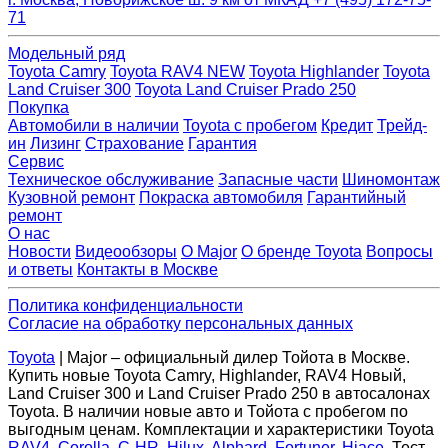
71
Модельный ряд
Toyota Camry
Toyota RAV4 NEW
Toyota Highlander
Toyota
Land Cruiser 300
Toyota Land Cruiser Prado 250
Покупка
Автомобили в наличии
Toyota с пробегом
Кредит
Трейд-
ин
Лизинг
Страхование
Гарантия
Сервис
Техническое обслуживание
Запасные части
Шиномонтаж
Кузовной ремонт
Покраска автомобиля
Гарантийный
ремонт
О нас
Новости
Видеообзоры
О Major
О бренде Toyota
Вопросы
и ответы
Контакты в Москве
Политика конфиденциальности
Согласие на обработку персональных данных
Toyota
| Major – официальный дилер Тойота в Москве.
Купить новые Toyota Camry, Highlander, RAV4 Новый,
Land Cruiser 300 и Land Cruiser Prado 250 в автосалонах
Toyota. В наличии новые авто и Тойота с пробегом по
выгодным ценам. Комплектации и характеристики Toyota
RAV4
,
Corolla
,
C-HR
,
Hilux
,
Alphard
,
Fortuner
,
Hiace
. Тест-