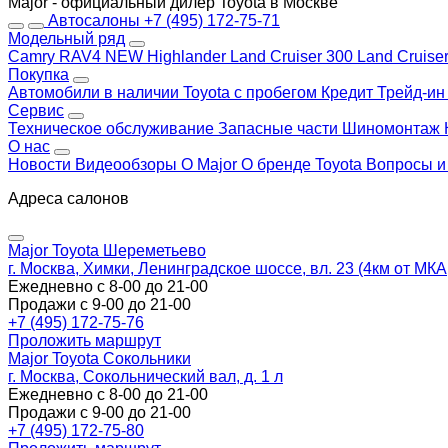
Major - официальный дилер Toyota в Москве
Автосалоны
+7 (495) 172-75-71
Модельный ряд
Camry
RAV4 NEW
Highlander
Land Cruiser 300
Land Cruise
Покупка
Автомобили в наличии
Toyota с пробегом
Кредит
Трейд-и
Сервис
Техническое обслуживание
Запасные части
Шиномонтаж
О нас
Новости
Видеообзоры
О Major
О бренде Toyota
Вопросы и
Адреса салонов
Major Toyota Шереметьево
г. Москва, Химки, Ленинградское шоссе, вл. 23 (4км от МК
Ежедневно с 8-00 до 21-00
Продажи с 9-00 до 21-00
+7 (495) 172-75-76
Проложить маршрут
Major Toyota Сокольники
г. Москва, Сокольнический вал, д. 1 л
Ежедневно с 8-00 до 21-00
Продажи с 9-00 до 21-00
+7 (495) 172-75-80