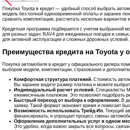
Покупка Toyota в кредит — удобный способ выбрать автом
модель без полной единовременной оплаты и заранее пон
сравнить комплектации, рассчитать несколько вариантов 
Кредитная программа подбирается с учетом выбранной мод
для разных задач: RAV4 для ежедневных поездок и семьи, 
для активной эксплуатации и сложных дорожных условий.
Преимущества кредита на Toyota у 
Покупка автомобиля в кредит у официального дилера помо
выбором модели, комплектации, страхования и дополнител
Комфортная структура платежей.
Стоимость автом
Вы заранее видите размер платежа и можете выбрать
Индивидуальный расчет условий.
Специалисты Ma
ежемесячным платежом. Это позволяет подобрать р
Быстрый переход от выбора к оформлению.
В ди
заявку. Такой формат экономит время и помогает б
Возможность использовать Трейд-Ин.
Текущий ав
финансировать, и упрощает процесс смены автомоб
Оформление дополнительных услуг в одном мес
Это удобно, когда важно закрыть все вопросы, связа