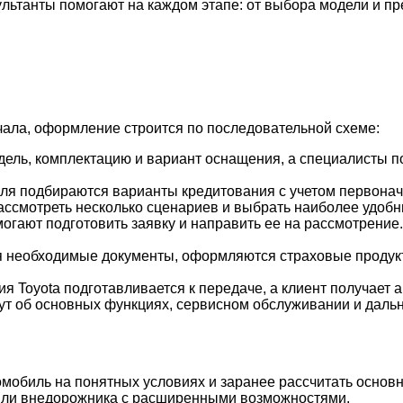
льтанты помогают на каждом этапе: от выбора модели и пр
ачала, оформление строится по последовательной схеме:
ль, комплектацию и вариант оснащения, а специалисты п
я подбираются варианты кредитования с учетом первонача
ссмотреть несколько сценариев и выбрать наиболее удобн
огают подготовить заявку и направить ее на рассмотрени
 необходимые документы, оформляются страховые продукты
Toyota подготавливается к передаче, а клиент получает 
т об основных функциях, сервисном обслуживании и дальн
втомобиль на понятных условиях и заранее рассчитать осно
 или внедорожника с расширенными возможностями.