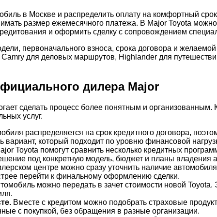
обиль в Москве и распределить оплату на комфортный срок.
имать размер ежемесячного платежа. В Major Toyota можно
кредитования и оформить сделку с сопровождением специал
ели, первоначального взноса, срока договора и желаемой 
Camry для деловых маршрутов, Highlander для путешествий 
официального дилера Major
гает сделать процесс более понятным и организованным. Кл
ьных услуг.
обиля распределяется на срок кредитного договора, поэто
 вариант, который подходит по уровню финансовой нагруз
jor Toyota помогут сравнить несколько кредитных програм
ешение под конкретную модель, бюджет и планы владения 
лерском центре можно сразу уточнить наличие автомобиля,
ыстрее перейти к финальному оформлению сделки.
томобиль можно передать в зачет стоимости новой Toyota. 
иля.
те.
Вместе с кредитом можно подобрать страховые продук
нные с покупкой, без обращения в разные организации.