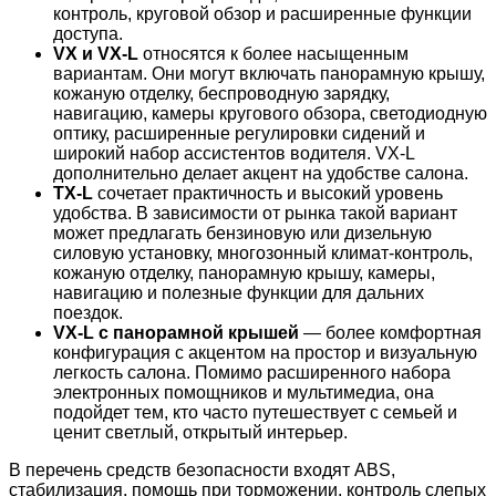
контроль, круговой обзор и расширенные функции
доступа.
VX и VX-L
относятся к более насыщенным
вариантам. Они могут включать панорамную крышу,
кожаную отделку, беспроводную зарядку,
навигацию, камеры кругового обзора, светодиодную
оптику, расширенные регулировки сидений и
широкий набор ассистентов водителя. VX-L
дополнительно делает акцент на удобстве салона.
TX-L
сочетает практичность и высокий уровень
удобства. В зависимости от рынка такой вариант
может предлагать бензиновую или дизельную
силовую установку, многозонный климат-контроль,
кожаную отделку, панорамную крышу, камеры,
навигацию и полезные функции для дальних
поездок.
VX-L с панорамной крышей
— более комфортная
конфигурация с акцентом на простор и визуальную
легкость салона. Помимо расширенного набора
электронных помощников и мультимедиа, она
подойдет тем, кто часто путешествует с семьей и
ценит светлый, открытый интерьер.
В перечень средств безопасности входят ABS,
стабилизация, помощь при торможении, контроль слепых