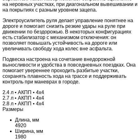
на неровных участках, при диагональном вывешивании и
на покрытиях с разным уровнем зацепа.
Электроусилитель руля делает управление понятнее на
дороге и помогает снизить резкие удары на руле при
движении по бездорожью. В некоторых конфигурациях
есть стабилизатор с механизмом отключения: он
позволяет повышать устойчивость на дороге или
увеличивать свободу хода колес вне асфальта.
Подвеска настроена на сочетание внедорожной
выносливости и удобства в повседневных поездках. Она
помогает увереннее проходить разбитые участки,
сохранять плавность хода на трассе и поддерживать
контроль при маневрах в городе.
2.4 л • АКПП • 4х4
2.7 л • АКПП • 4х4
2.8 л • АКПП • 4х4
Размеры
Длина, мм
4920
Ширина, мм
1980