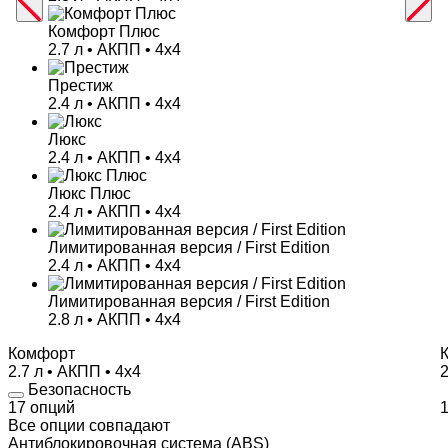
Комфорт Плюс
2.7 л • АКПП • 4х4
Престиж
2.4 л • АКПП • 4х4
Люкс
2.4 л • АКПП • 4х4
Люкс Плюс
2.4 л • АКПП • 4х4
Лимитированная версия / First Edition
2.4 л • АКПП • 4х4
Лимитированная версия / First Edition
2.8 л • АКПП • 4х4
Комфорт
2.7 л • АКПП • 4х4
2
Безопасность
17 опций
Все опции совпадают
Антиблокировочная система (ABS)