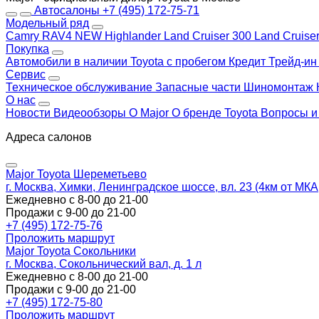
Автосалоны
+7 (495) 172-75-71
Модельный ряд
Camry
RAV4 NEW
Highlander
Land Cruiser 300
Land Cruise
Покупка
Автомобили в наличии
Toyota с пробегом
Кредит
Трейд-и
Сервис
Техническое обслуживание
Запасные части
Шиномонтаж
О нас
Новости
Видеообзоры
О Major
О бренде Toyota
Вопросы и
Адреса салонов
Major Toyota Шереметьево
г. Москва, Химки, Ленинградское шоссе, вл. 23 (4км от МК
Ежедневно с 8-00 до 21-00
Продажи с 9-00 до 21-00
+7 (495) 172-75-76
Проложить маршрут
Major Toyota Сокольники
г. Москва, Сокольнический вал, д. 1 л
Ежедневно с 8-00 до 21-00
Продажи с 9-00 до 21-00
+7 (495) 172-75-80
Проложить маршрут