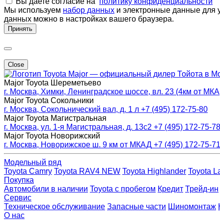
Вы даете согласие на
политику конфиденциальности
Мы используем
набор данных
и электронные данные для у
данных можно в настройках вашего браузера.
Принять
Close
Major — официальный дилер Тойота в М
Major Toyota Шереметьево
г. Москва, Химки, Ленинградское шоссе, вл. 23 (4км от МК
Major Toyota Сокольники
г. Москва, Сокольнический вал, д. 1 л
+7 (495) 172-75-80
Major Toyota Магистральная
г. Москва, ул. 1-я Магистральная, д. 13с2
+7 (495) 172-75-7
Major Toyota Новорижский
г. Москва, Новорижское ш. 9 км от МКАД
+7 (495) 172-75-7
Модельный ряд
Toyota Camry
Toyota RAV4 NEW
Toyota Highlander
Toyota L
Покупка
Автомобили в наличии
Toyota с пробегом
Кредит
Трейд-ин
Сервис
Техническое обслуживание
Запасные части
Шиномонтаж
О нас