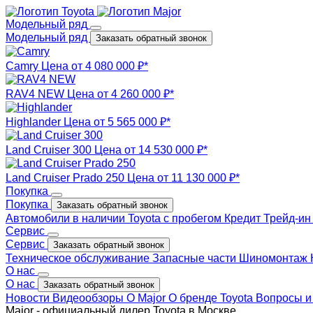
Модельный ряд
Модельный ряд
Заказать обратный звонок
Camry
Цена от 4 080 000 ₽*
RAV4 NEW
Цена от 4 260 000 ₽*
Highlander
Цена от 5 565 000 ₽*
Land Cruiser 300
Цена от 14 530 000 ₽*
Land Cruiser Prado 250
Цена от 11 130 000 ₽*
Покупка
Покупка
Заказать обратный звонок
Автомобили в наличии
Toyota с пробегом
Кредит
Трейд-и
Сервис
Сервис
Заказать обратный звонок
Техническое обслуживание
Запасные части
Шиномонтаж
О нас
О нас
Заказать обратный звонок
Новости
Видеообзоры
О Major
О бренде Toyota
Вопросы и
Major - официальный дилер Toyota в Москве