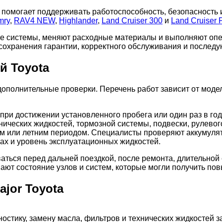
 помогает поддерживать работоспособность, безопасность 
mry
,
RAV4 NEW
,
Highlander
,
Land Cruiser 300
и
Land Cruiser 
е системы, меняют расходные материалы и выполняют опе
 сохранения гарантии, корректного обслуживания и послед
й Toyota
ополнительные проверки. Перечень работ зависит от модели
при достижении установленного пробега или один раз в го
нических жидкостей, тормозной системы, подвески, рулевог
 или летним периодом. Специалисты проверяют аккумулято
ах и уровень эксплуатационных жидкостей.
аться перед дальней поездкой, после ремонта, длительной
ают состояние узлов и систем, которые могли получить по
jor Toyota
остику, замену масла, фильтров и технических жидкостей з