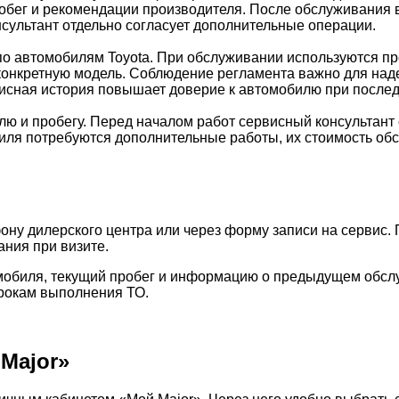
робег и рекомендации производителя. После обслуживания
сультант отдельно согласует дополнительные операции.
о автомобилям Toyota. При обслуживании используются п
конкретную модель. Соблюдение регламента важно для наде
рвисная история повышает доверие к автомобилю при посл
лю и пробегу. Перед началом работ сервисный консультант 
биля потребуются дополнительные работы, их стоимость об
ону дилерского центра или через форму записи на сервис.
ания при визите.
обиля, текущий пробег и информацию о предыдущем обслу
срокам выполнения ТО.
Major»