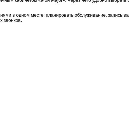
ичным кабинетом «Мой Major». Через него удобно выбрать с
иями в одном месте: планировать обслуживание, записыва
х звонков.