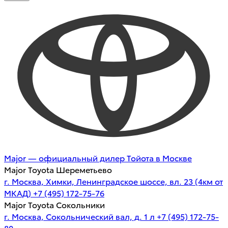
Major — официальный дилер Тойота в Москве
Major Toyota Шереметьево
г. Москва, Химки, Ленинградское шоссе, вл. 23 (4км от
МКАД)
+7 (495) 172-75-76
Major Toyota Сокольники
г. Москва, Сокольнический вал, д. 1 л
+7 (495) 172-75-
80