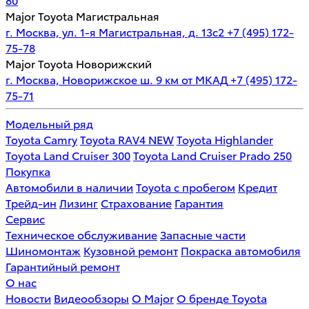
Major Toyota Магистральная
г. Москва, ул. 1-я Магистральная, д. 13с2
+7 (495) 172-
75-78
Major Toyota Новорижский
г. Москва, Новорижское ш. 9 км от МКАД
+7 (495) 172-
75-71
Модельный ряд
Toyota Camry
Toyota RAV4 NEW
Toyota Highlander
Toyota Land Cruiser 300
Toyota Land Cruiser Prado 250
Покупка
Автомобили в наличии
Toyota с пробегом
Кредит
Трейд-ин
Лизинг
Страхование
Гарантия
Сервис
Техническое обслуживание
Запасные части
Шиномонтаж
Кузовной ремонт
Покраска автомобиля
Гарантийный ремонт
О нас
Новости
Видеообзоры
О Major
О бренде Toyota