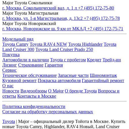
Major Toyota Сокольники
г. Москва, Сокольнический вал, д. 1 л
+7 (495) 172-75-80
Major Toyota Магистральная
г. Москва, ул. 1-я Магистральная, д. 13с2
+7 (495) 172-75-78
Major Toyota Новорижский
г. Москва, Новорижское ш. 9 км от МКАД
+7 (495) 172-75-71
Модельный ряд
Toyota Camry
Toyota RAV4 NEW
Toyota Highlander
Toyota
Land Cruiser 300
Toyota Land Cruiser Prado 250
Покупка
Автомобили в наличии
Toyota с пробегом
Кредит
Трейд-ин
Лизинг
Страхование
Гарантия
Сервис
Техническое обслуживание
Запасные части
Шиномонтаж
Кузовной ремонт
Покраска автомобиля
Гарантийный ремонт
О нас
Новости
Видеообзоры
О Major
О бренде Toyota
Вопросы и
ответы
Контакты в Москве
Политика конфиденциальности
Согласие на обработку персональных данных
Toyota
| Major – официальный дилер Тойота в Москве. Купить
новые Toyota Camry, Highlander, RAV4 Новый, Land Cruiser