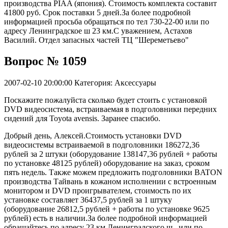
производства PIAA (япония). Стоимость комплекта составит
41800 руб. Срок поставки 5 дней.За более подробной
информацией просьба обращаться по тел 730-22-00 или по
адресу Ленинградское ш 23 км.С уважением, Астахов
Василий. Отдел запасных частей ТЦ "Шереметьево"
Вопрос № 1059
2007-02-10 20:00:00
Категория: Аксессуары
Поскажите пожалуйста сколько будет стоить с установкой
DVD видеосистема, встраиваемая в подголовники передних
сидений для Toyota avensis. Заранее спасибо.
Добрый день, Алексей.Стоимость установки DVD
видеосистемы встраиваемой в подголовники 186272,36
рублей за 2 штуки (оборудование 138147,36 рублей + работы
по установке 48125 рублей) оборудование на заказ, сроком
пять недель. Также можем предложить подголовники BATON
производства Тайвань в кожаном исполнении с встроенным
монитором и DVD проигрывателем, стоимость по их
установке составляет 36437,5 рублей за 1 штуку
(оборудование 26812,5 рублей + работы по установке 9625
рублей) есть в наличии.За более подробной информацией
обращайтесь по адресу 23 км Ленинградского ш., или по