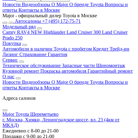
Новости
Видеообзоры
О Major
О бренде Toyota
Вопросы и
ответы
Контакты в Москве
Major - официальный дилер Toyota в Москве
Автосалоны
+7 (495) 172-75-71
Модельный ряд
Camry
RAV4 NEW
Highlander
Land Cruiser 300
Land Cruiser
Prado 250
Покупка
Автомобили в наличии
Toyota с пробегом
Кредит
Трейд-ин
Лизинг
Страхование
Гарантия
Сервис
Техническое обслуживание
Запасные части
Шиномонтаж
Кузовной ремонт
Покраска автомобиля
Гарантийный ремонт
О нас
Новости
Видеообзоры
О Major
О бренде Toyota
Вопросы и
ответы
Контакты в Москве
Адреса салонов
Major Toyota Шереметьево
г. Москва, Химки, Ленинградское шоссе, вл. 23 (4км от
МКАД)
Ежедневно с 8-00 до 21-00
Продажи с 9-00 до 21-00