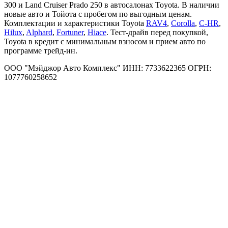
300 и Land Cruiser Prado 250 в автосалонах Toyota. В наличии
новые авто и Тойота с пробегом по выгодным ценам.
Комплектации и характеристики Toyota
RAV4
,
Corolla
,
C-HR
,
Hilux
,
Alphard
,
Fortuner
,
Hiace
. Тест-драйв перед покупкой,
Toyota в кредит с минимальным взносом и прием авто по
программе трейд-ин.
ООО "Мэйджор Авто Комплекс" ИНН: 7733622365 ОГРН:
1077760258652