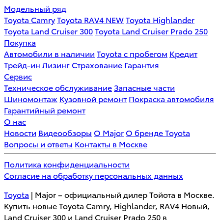
Модельный ряд
Toyota Camry
Toyota RAV4 NEW
Toyota Highlander
Toyota Land Cruiser 300
Toyota Land Cruiser Prado 250
Покупка
Автомобили в наличии
Toyota с пробегом
Кредит
Трейд-ин
Лизинг
Страхование
Гарантия
Сервис
Техническое обслуживание
Запасные части
Шиномонтаж
Кузовной ремонт
Покраска автомобиля
Гарантийный ремонт
О нас
Новости
Видеообзоры
О Major
О бренде Toyota
Вопросы и ответы
Контакты в Москве
Политика конфиденциальности
Согласие на обработку персональных данных
Toyota
| Major – официальный дилер Тойота в Москве.
Купить новые Toyota Camry, Highlander, RAV4 Новый,
Land Cruiser 300 и Land Cruiser Prado 250 в