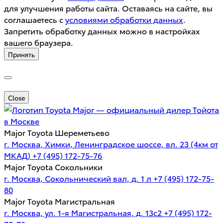
для улучшения работы сайта. Оставаясь на сайте, вы
соглашаетесь с
условиями обработки данных
.
Запретить обработку данных можно в настройках
вашего браузера.
Принять
Close
Major — официальный дилер Тойота
в Москве
Major Toyota Шереметьево
г. Москва, Химки, Ленинградское шоссе, вл. 23 (4км от
МКАД)
+7 (495) 172-75-76
Major Toyota Сокольники
г. Москва, Сокольнический вал, д. 1 л
+7 (495) 172-75-
80
Major Toyota Магистральная
г. Москва, ул. 1-я Магистральная, д. 13с2
+7 (495) 172-