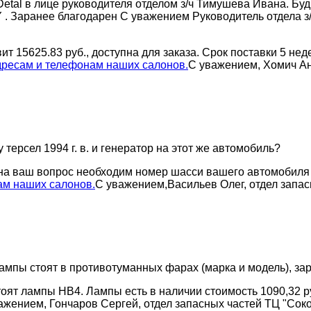
etal в лице руководителя отделом з/ч Тимушева Ивана. Бу
аранее благодарен С уважением Руководитель отдела з/ч Т
 15625.83 руб., доступна для заказа. Срок поставки 5 неде
дресам и телефонам наших салонов.
С уважением, Хомич Ан
 терсел 1994 г. в. и генератор на этот же автомобиль?
 на ваш вопрос необходим номер шасси вашего автомобиля
ам наших салонов.
С уважением,Васильев Олег, отдел запас
 лампы стоят в противотуманных фарах (марка и модель), за
тоят лампы HB4. Лампы есть в наличии стоимость 1090,32 
ажением, Гончаров Сергей, отдел запасных частей ТЦ "Соко