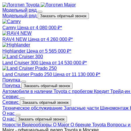
Модельный ряд
Модельный ряд
Заказать обратный звонок
Camry
Цена от 4 080 000 ₽*
RAV4 NEW
Цена от 4 260 000 ₽*
Highlander
Цена от 5 565 000 ₽*
Land Cruiser 300
Цена от 14 530 000 ₽*
Land Cruiser Prado 250
Цена от 11 130 000 ₽*
Покупка
Покупка
Заказать обратный звонок
Автомобили в наличии
Toyota с пробегом
Кредит
Трейд-и
Сервис
Сервис
Заказать обратный звонок
Техническое обслуживание
Запасные части
Шиномонтаж
О нас
О нас
Заказать обратный звонок
Новости
Видеообзоры
О Major
О бренде Toyota
Вопросы и
Major - официальный дилер Toyota в Москве