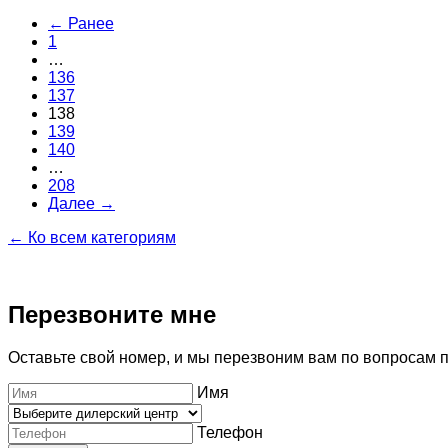
← Ранее
1
…
136
137
138
139
140
…
208
Далее →
← Ко всем категориям
Перезвоните мне
Оставьте свой номер, и мы перезвоним вам по вопросам 
Имя
Телефон