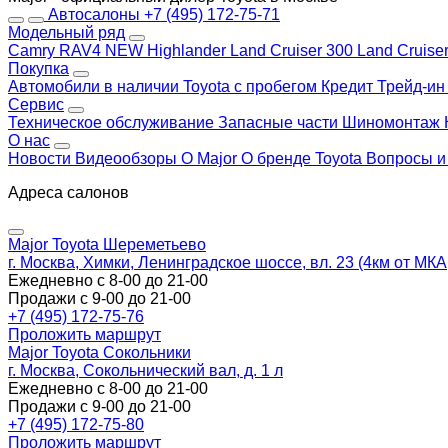
Автосалоны
+7 (495) 172-75-71
Модельный ряд
Camry
RAV4 NEW
Highlander
Land Cruiser 300
Land Cruise
Покупка
Автомобили в наличии
Toyota с пробегом
Кредит
Трейд-и
Сервис
Техническое обслуживание
Запасные части
Шиномонтаж
О нас
Новости
Видеообзоры
О Major
О бренде Toyota
Вопросы и
Адреса салонов
Major Toyota Шереметьево
г. Москва, Химки, Ленинградское шоссе, вл. 23 (4км от МК
Ежедневно с 8-00 до 21-00
Продажи с 9-00 до 21-00
+7 (495) 172-75-76
Проложить маршрут
Major Toyota Сокольники
г. Москва, Сокольнический вал, д. 1 л
Ежедневно с 8-00 до 21-00
Продажи с 9-00 до 21-00
+7 (495) 172-75-80
Проложить маршрут