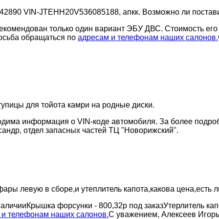
-42890 VIN-JTEHH20V536085188, апкк. Возможно ли постав
комендован только один вариант ЭБУ ДВС. Стоимость его со
осьба обращаться по
адресам и телефонам наших салонов.
тупицы для тойота камри на родные диски.
ходима информация о VIN-коде автомобиля. За более подр
андр, отдел запасных частей ТЦ "Новорижский".
ры левую в сборе,и утеплитель капота,какова цена,есть л
наличииКрышка форсунки - 800,32р под заказУтерлитель ка
 и телефонам наших салонов.
С уважением, Алексеев Игорь