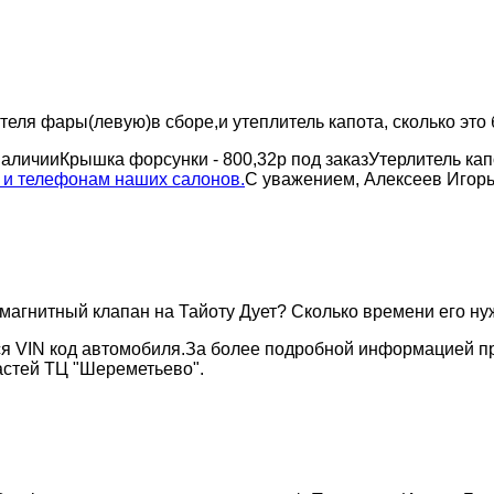
ля фары(левую)в сборе,и утеплитель капота, сколько это 
наличииКрышка форсунки - 800,32р под заказУтерлитель ка
 и телефонам наших салонов.
С уважением, Алексеев Игорь
омагнитный клапан на Тайоту Дует? Сколько времени его ну
тся VIN код автомобиля.За более подробной информацией 
астей ТЦ "Шереметьево".