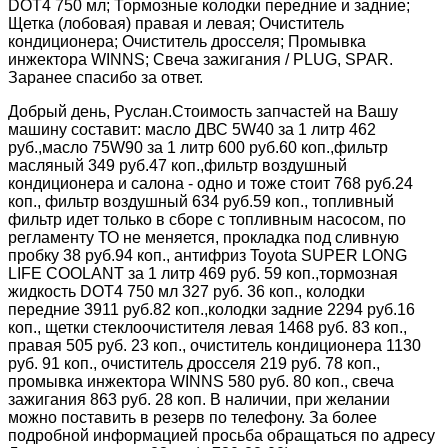
DOT4 750 мл; Тормозные колодки передние и задние;
Щетка (лобовая) правая и левая; Очиститель
кондиционера; Очиститель дросселя; Промывка
инжектора WINNS; Свеча зажигания / PLUG, SPAR.
Заранее спасибо за ответ.
Добрый день, Руслан.Стоимость запчастей на Вашу
машину составит: масло ДВС 5W40 за 1 литр 462
руб.,масло 75W90 за 1 литр 600 руб.60 коп.,фильтр
масляный 349 руб.47 коп.,фильтр воздушный
кондиционера и салона - одно и тоже стоит 768 руб.24
коп., фильтр воздушный 634 руб.59 коп., топливный
фильтр идет только в сборе с топливным насосом, по
регламенту ТО не меняется, прокладка под сливную
пробку 38 руб.94 коп., антифриз Toyota SUPER LONG
LIFE COOLANT за 1 литр 469 руб. 59 коп.,тормозная
жидкость DOT4 750 мл 327 руб. 36 коп., колодки
передние 3911 руб.82 коп.,колодки задние 2294 руб.16
коп., щетки стеклоочистителя левая 1468 руб. 83 коп.,
правая 505 руб. 23 коп., очиститель кондиционера 1130
руб. 91 коп., очиститель дросселя 219 руб. 78 коп.,
промывка инжектора WINNS 580 руб. 80 коп., свеча
зажигания 863 руб. 28 коп. В наличии, при желании
можно поставить в резерв по телефону. За более
подробной информацией просьба обращаться по адресу