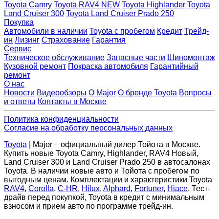
Toyota Camry
Toyota RAV4 NEW
Toyota Highlander
Toyota
Land Cruiser 300
Toyota Land Cruiser Prado 250
Покупка
Автомобили в наличии
Toyota с пробегом
Кредит
Трейд-
ин
Лизинг
Страхование
Гарантия
Сервис
Техническое обслуживание
Запасные части
Шиномонтаж
Кузовной ремонт
Покраска автомобиля
Гарантийный
ремонт
О нас
Новости
Видеообзоры
О Major
О бренде Toyota
Вопросы
и ответы
Контакты в Москве
Политика конфиденциальности
Согласие на обработку персональных данных
Toyota
| Major – официальный дилер Тойота в Москве.
Купить новые Toyota Camry, Highlander, RAV4 Новый,
Land Cruiser 300 и Land Cruiser Prado 250 в автосалонах
Toyota. В наличии новые авто и Тойота с пробегом по
выгодным ценам. Комплектации и характеристики Toyota
RAV4
,
Corolla
,
C-HR
,
Hilux
,
Alphard
,
Fortuner
,
Hiace
. Тест-
драйв перед покупкой, Toyota в кредит с минимальным
взносом и прием авто по программе трейд-ин.