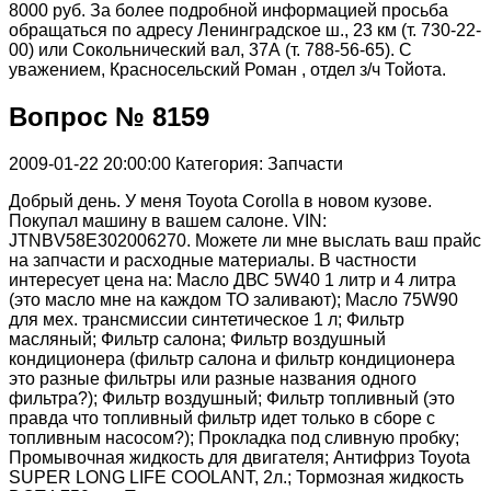
8000 руб. За более подробной информацией просьба
обращаться по адресу Ленинградское ш., 23 км (т. 730-22-
00) или Сокольнический вал, 37А (т. 788-56-65). С
уважением, Красносельский Роман , отдел з/ч Тойота.
Вопрос № 8159
2009-01-22 20:00:00
Категория: Запчасти
Добрый день. У меня Toyota Corolla в новом кузове.
Покупал машину в вашем салоне. VIN:
JTNBV58E302006270. Можете ли мне выслать ваш прайс
на запчасти и расходные материалы. В частности
интересует цена на: Масло ДВС 5W40 1 литр и 4 литра
(это масло мне на каждом ТО заливают); Масло 75W90
для мех. трансмиссии синтетическое 1 л; Фильтр
масляный; Фильтр салона; Фильтр воздушный
кондиционера (фильтр салона и фильтр кондиционера
это разные фильтры или разные названия одного
фильтра?); Фильтр воздушный; Фильтр топливный (это
правда что топливный фильтр идет только в сборе с
топливным насосом?); Прокладка под сливную пробку;
Промывочная жидкость для двигателя; Антифриз Toyota
SUPER LONG LIFE COOLANT, 2л.; Тормозная жидкость