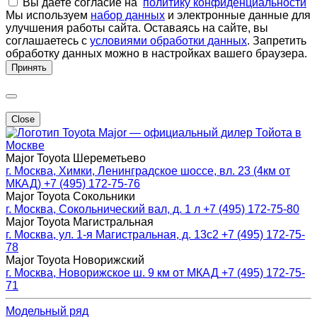
Вы даете согласие на
политику конфиденциальности
Мы используем
набор данных
и электронные данные для
улучшения работы сайта. Оставаясь на сайте, вы
соглашаетесь с
условиями обработки данных
. Запретить
обработку данных можно в настройках вашего браузера.
Принять
Close
Major — официальный дилер Тойота в
Москве
Major Toyota Шереметьево
г. Москва, Химки, Ленинградское шоссе, вл. 23 (4км от
МКАД)
+7 (495) 172-75-76
Major Toyota Сокольники
г. Москва, Сокольнический вал, д. 1 л
+7 (495) 172-75-80
Major Toyota Магистральная
г. Москва, ул. 1-я Магистральная, д. 13с2
+7 (495) 172-75-
78
Major Toyota Новорижский
г. Москва, Новорижское ш. 9 км от МКАД
+7 (495) 172-75-
71
Модельный ряд