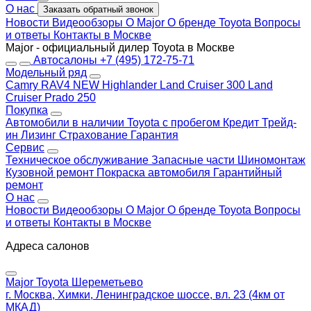
О нас
Заказать обратный звонок
Новости
Видеообзоры
О Major
О бренде Toyota
Вопросы
и ответы
Контакты в Москве
Major - официальный дилер Toyota в Москве
Автосалоны
+7 (495) 172-75-71
Модельный ряд
Camry
RAV4 NEW
Highlander
Land Cruiser 300
Land
Cruiser Prado 250
Покупка
Автомобили в наличии
Toyota с пробегом
Кредит
Трейд-
ин
Лизинг
Страхование
Гарантия
Сервис
Техническое обслуживание
Запасные части
Шиномонтаж
Кузовной ремонт
Покраска автомобиля
Гарантийный
ремонт
О нас
Новости
Видеообзоры
О Major
О бренде Toyota
Вопросы
и ответы
Контакты в Москве
Адреса салонов
Major Toyota Шереметьево
г. Москва, Химки, Ленинградское шоссе, вл. 23 (4км от
МКАД)