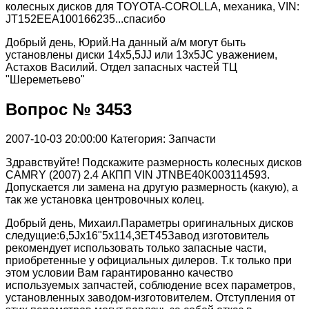
колесных дисков для TOYOTA-COROLLA, механика, VIN:
JT152EEA100166235...спасибо
Добрый день, Юрий.На данный а/м могут быть
установлены диски 14х5,5JJ или 13х5JС уважением,
Астахов Василий. Отдел запасных частей ТЦ
"Шереметьево"
Вопрос № 3453
2007-10-03 20:00:00
Категория: Запчасти
Здравствуйте! Подскажите размерность колесных дисков
CAMRY (2007) 2.4 АКПП VIN JTNBE40K003114593.
Допускается ли замена на другую размерность (какую), а
так же установка центровочных колец.
Добрый день, Михаил.Параметры оригинальных дисков
следущие:6,5Jх16"5х114,3ET45Завод изготовитель
рекомендует использовать только запасные части,
приобретенные у официальных дилеров. Т.к только при
этом условии Вам гарантированно качество
используемых запчастей, соблюдение всех параметров,
установленных заводом-изготовителем. Отступления от