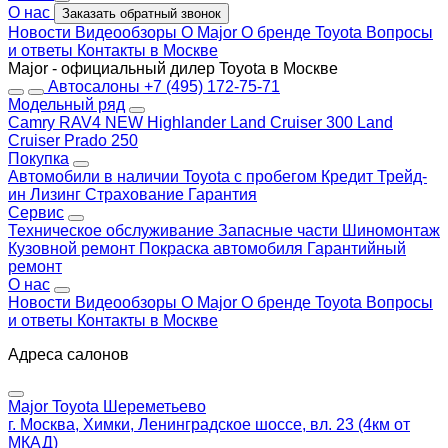
О нас
Заказать обратный звонок
Новости
Видеообзоры
О Major
О бренде Toyota
Вопросы
и ответы
Контакты в Москве
Major - официальный дилер Toyota в Москве
Автосалоны
+7 (495) 172-75-71
Модельный ряд
Camry
RAV4 NEW
Highlander
Land Cruiser 300
Land
Cruiser Prado 250
Покупка
Автомобили в наличии
Toyota с пробегом
Кредит
Трейд-
ин
Лизинг
Страхование
Гарантия
Сервис
Техническое обслуживание
Запасные части
Шиномонтаж
Кузовной ремонт
Покраска автомобиля
Гарантийный
ремонт
О нас
Новости
Видеообзоры
О Major
О бренде Toyota
Вопросы
и ответы
Контакты в Москве
Адреса салонов
Major Toyota Шереметьево
г. Москва, Химки, Ленинградское шоссе, вл. 23 (4км от
МКАД)