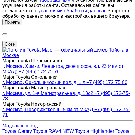
улучшения работы сайта. Оставаясь на сайте, вы
соглашаетесь с
условиями обработки данных
. Запретить
обработку данных можно в настройках вашего браузера.
Принять
Close
Major — официальный дилер Тойота в
Москве
Major Toyota Шереметьево
г. Москва, Химки, Ленинградское шоссе, вл. 23 (4км от
МКАД)
+7 (495) 172-75-76
Major Toyota Сокольники
г. Москва, Сокольнический вал, д. 1 л
+7 (495) 172-75-80
Major Toyota Магистральная
г. Москва, ул. 1-я Магистральная, д. 13с2
+7 (495) 172-75-
78
Major Toyota Новорижский
г. Москва, Новорижское ш. 9 км от МКАД
+7 (495) 172-75-
71
Модельный ряд
Toyota Camry
Toyota RAV4 NEW
Toyota Highlander
Toyota