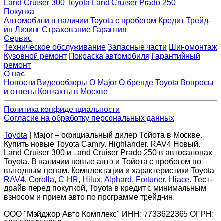
Land Cruiser 300
Toyota Land Cruiser Prado 250
Покупка
Автомобили в наличии
Toyota с пробегом
Кредит
Трейд-
ин
Лизинг
Страхование
Гарантия
Сервис
Техническое обслуживание
Запасные части
Шиномонтаж
Кузовной ремонт
Покраска автомобиля
Гарантийный
ремонт
О нас
Новости
Видеообзоры
О Major
О бренде Toyota
Вопросы
и ответы
Контакты в Москве
Политика конфиденциальности
Согласие на обработку персональных данных
Toyota
| Major – официальный дилер Тойота в Москве.
Купить новые Toyota Camry, Highlander, RAV4 Новый,
Land Cruiser 300 и Land Cruiser Prado 250 в автосалонах
Toyota. В наличии новые авто и Тойота с пробегом по
выгодным ценам. Комплектации и характеристики Toyota
RAV4
,
Corolla
,
C-HR
,
Hilux
,
Alphard
,
Fortuner
,
Hiace
. Тест-
драйв перед покупкой, Toyota в кредит с минимальным
взносом и прием авто по программе трейд-ин.
ООО "Мэйджор Авто Комплекс" ИНН: 7733622365 ОГРН: