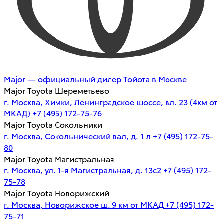
Major — официальный дилер Тойота в Москве
Major Toyota Шереметьево
г. Москва, Химки, Ленинградское шоссе, вл. 23 (4км от
МКАД)
+7 (495) 172-75-76
Major Toyota Сокольники
г. Москва, Сокольнический вал, д. 1 л
+7 (495) 172-75-
80
Major Toyota Магистральная
г. Москва, ул. 1-я Магистральная, д. 13с2
+7 (495) 172-
75-78
Major Toyota Новорижский
г. Москва, Новорижское ш. 9 км от МКАД
+7 (495) 172-
75-71