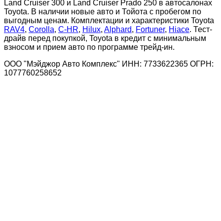
Land Cruiser 300 и Land Cruiser Prado 250 в автосалонах
Toyota. В наличии новые авто и Тойота с пробегом по
выгодным ценам. Комплектации и характеристики Toyota
RAV4
,
Corolla
,
C-HR
,
Hilux
,
Alphard
,
Fortuner
,
Hiace
. Тест-
драйв перед покупкой, Toyota в кредит с минимальным
взносом и прием авто по программе трейд-ин.
ООО "Мэйджор Авто Комплекс" ИНН: 7733622365 ОГРН:
1077760258652