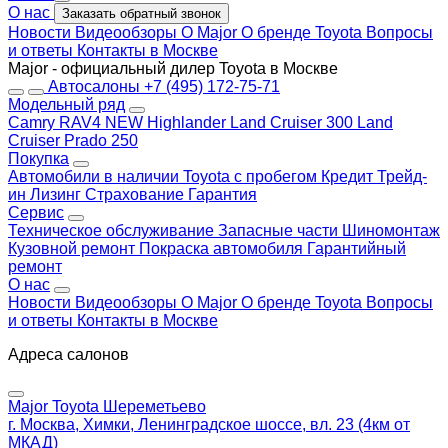
О нас
Заказать обратный звонок
Новости
Видеообзоры
О Major
О бренде Toyota
Вопросы
и ответы
Контакты в Москве
Major - официальный дилер Toyota в Москве
Автосалоны
+7 (495) 172-75-71
Модельный ряд
Camry
RAV4 NEW
Highlander
Land Cruiser 300
Land
Cruiser Prado 250
Покупка
Автомобили в наличии
Toyota с пробегом
Кредит
Трейд-
ин
Лизинг
Страхование
Гарантия
Сервис
Техническое обслуживание
Запасные части
Шиномонтаж
Кузовной ремонт
Покраска автомобиля
Гарантийный
ремонт
О нас
Новости
Видеообзоры
О Major
О бренде Toyota
Вопросы
и ответы
Контакты в Москве
Адреса салонов
Major Toyota Шереметьево
г. Москва, Химки, Ленинградское шоссе, вл. 23 (4км от
МКАД)