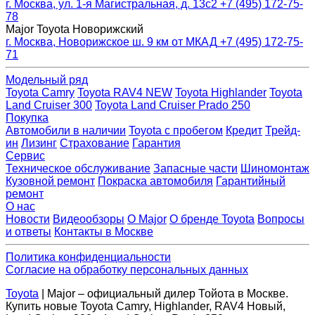
г. Москва, ул. 1-я Магистральная, д. 13с2
+7 (495) 172-75-
78
Major Toyota Новорижский
г. Москва, Новорижское ш. 9 км от МКАД
+7 (495) 172-75-
71
Модельный ряд
Toyota Camry
Toyota RAV4 NEW
Toyota Highlander
Toyota
Land Cruiser 300
Toyota Land Cruiser Prado 250
Покупка
Автомобили в наличии
Toyota с пробегом
Кредит
Трейд-
ин
Лизинг
Страхование
Гарантия
Сервис
Техническое обслуживание
Запасные части
Шиномонтаж
Кузовной ремонт
Покраска автомобиля
Гарантийный
ремонт
О нас
Новости
Видеообзоры
О Major
О бренде Toyota
Вопросы
и ответы
Контакты в Москве
Политика конфиденциальности
Согласие на обработку персональных данных
Toyota
| Major – официальный дилер Тойота в Москве.
Купить новые Toyota Camry, Highlander, RAV4 Новый,