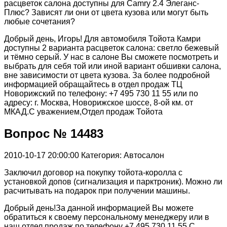
расцветок салона доступны для Camry 2.4 Элеганс-
Плюс? Зависят ли они от цвета кузова или могут быть
любые сочетания?
Добрый день, Игорь! Для автомобиля Тойота Камри
доступны 2 варианта расцветок салона: светло бежевый
и тёмно серый. У нас в салоне Вы сможете посмотреть и
выбрать для себя той или иной вариант обшивки салона,
вне зависимости от цвета кузова. За более подробной
информацией обращайтесь в отдел продаж ТЦ
Новорижский по телефону: +7 495 730 11 55 или по
адресу: г. Москва, Новорижское шоссе, 8-ой км. от
МКАД.С уважением,Отдел продаж Тойота
Вопрос № 14483
2010-10-17 20:00:00
Категория: Автосалон
Заключил договор на покупку тойота-королла с
установкой допов (сигнализация и парктроник). Можно ли
расчитывать на подарок при получении машины.
Добрый день!За данной информацией Вы можете
обратиться к своему персональному менеджеру или в
наш отдел продаж по телефону +7 495 730 11 55.С