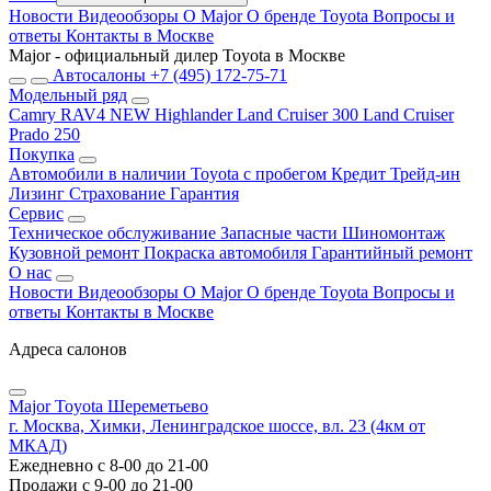
Новости
Видеообзоры
О Major
О бренде Toyota
Вопросы и
ответы
Контакты в Москве
Major - официальный дилер Toyota в Москве
Автосалоны
+7 (495) 172-75-71
Модельный ряд
Camry
RAV4 NEW
Highlander
Land Cruiser 300
Land Cruiser
Prado 250
Покупка
Автомобили в наличии
Toyota с пробегом
Кредит
Трейд-ин
Лизинг
Страхование
Гарантия
Сервис
Техническое обслуживание
Запасные части
Шиномонтаж
Кузовной ремонт
Покраска автомобиля
Гарантийный ремонт
О нас
Новости
Видеообзоры
О Major
О бренде Toyota
Вопросы и
ответы
Контакты в Москве
Адреса салонов
Major Toyota Шереметьево
г. Москва, Химки, Ленинградское шоссе, вл. 23 (4км от
МКАД)
Ежедневно с 8-00 до 21-00
Продажи с 9-00 до 21-00