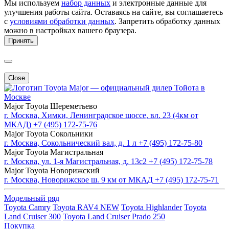
Мы используем
набор данных
и электронные данные для
улучшения работы сайта. Оставаясь на сайте, вы соглашаетесь
с
условиями обработки данных
. Запретить обработку данных
можно в настройках вашего браузера.
Принять
Close
Major — официальный дилер Тойота в
Москве
Major Toyota Шереметьево
г. Москва, Химки, Ленинградское шоссе, вл. 23 (4км от
МКАД)
+7 (495) 172-75-76
Major Toyota Сокольники
г. Москва, Сокольнический вал, д. 1 л
+7 (495) 172-75-80
Major Toyota Магистральная
г. Москва, ул. 1-я Магистральная, д. 13с2
+7 (495) 172-75-78
Major Toyota Новорижский
г. Москва, Новорижское ш. 9 км от МКАД
+7 (495) 172-75-71
Модельный ряд
Toyota Camry
Toyota RAV4 NEW
Toyota Highlander
Toyota
Land Cruiser 300
Toyota Land Cruiser Prado 250
Покупка