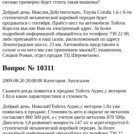
сколько примерно будет стоить такая машинка?
Добрый день, Максим.Действительно, Toyota Corolla 1.6 c 6-ти
ступенчатой механической коробкой передач будет
продаваться с сентября. Прайст-лист на автомобили Тойота
Королла выслан Вам на электронный адрес. За более
подробной информацией обращайтесь по телефону 730 22 00,
либо приезжайте в наш салон, расположенный по адресу
Ленинградское шоссе, 23 км. Автомобиль представлен в
салоне и на него мы уже принимаем заказы!С уважением,
Сицков Роман, отдел продаж ТЦ Шереметьево.
Вопрос № 10311
2009-08-20 20:00:00
Категория: Автосалон
Скажите,когда появится в продаже Тойота Аурис,с мотором
1.8л.и какие характеристики и стоимость.
Добрый день, Николай!Тойота Аурис,с мотором 1.8л уже
появилась в продаже. Стоиомость авто в окраске не металлик
составляет 860 500 руб, а с учетом цвета металлик 870 500р.
Двигатель 1,8 развивает мощность 147 л/с и агрегатируется 6-
ступенчатой механической коробкой передач. За более
подробной информацией обращайтесь по телефону 730 22