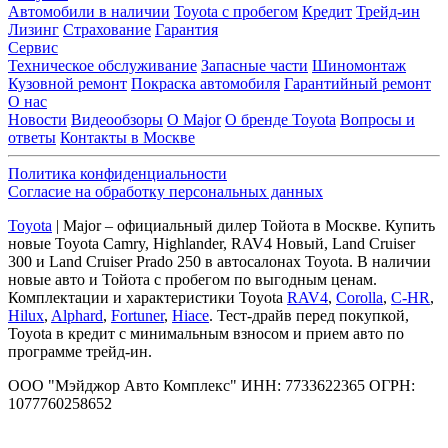
Автомобили в наличии
Toyota с пробегом
Кредит
Трейд-ин
Лизинг
Страхование
Гарантия
Сервис
Техническое обслуживание
Запасные части
Шиномонтаж
Кузовной ремонт
Покраска автомобиля
Гарантийный ремонт
О нас
Новости
Видеообзоры
О Major
О бренде Toyota
Вопросы и
ответы
Контакты в Москве
Политика конфиденциальности
Согласие на обработку персональных данных
Toyota
| Major – официальный дилер Тойота в Москве. Купить
новые Toyota Camry, Highlander, RAV4 Новый, Land Cruiser
300 и Land Cruiser Prado 250 в автосалонах Toyota. В наличии
новые авто и Тойота с пробегом по выгодным ценам.
Комплектации и характеристики Toyota
RAV4
,
Corolla
,
C-HR
,
Hilux
,
Alphard
,
Fortuner
,
Hiace
. Тест-драйв перед покупкой,
Toyota в кредит с минимальным взносом и прием авто по
программе трейд-ин.
ООО "Мэйджор Авто Комплекс" ИНН: 7733622365 ОГРН:
1077760258652