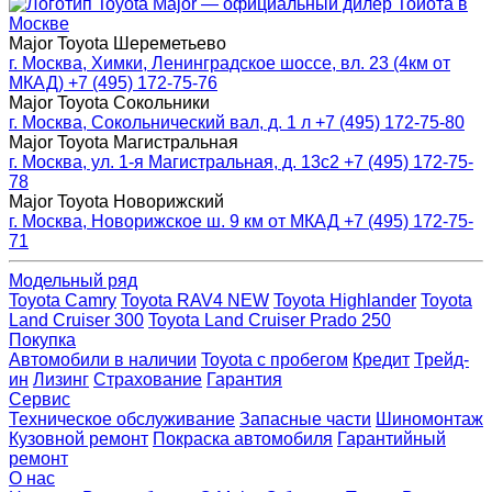
Major — официальный дилер Тойота в
Москве
Major Toyota Шереметьево
г. Москва, Химки, Ленинградское шоссе, вл. 23 (4км от
МКАД)
+7 (495) 172-75-76
Major Toyota Сокольники
г. Москва, Сокольнический вал, д. 1 л
+7 (495) 172-75-80
Major Toyota Магистральная
г. Москва, ул. 1-я Магистральная, д. 13с2
+7 (495) 172-75-
78
Major Toyota Новорижский
г. Москва, Новорижское ш. 9 км от МКАД
+7 (495) 172-75-
71
Модельный ряд
Toyota Camry
Toyota RAV4 NEW
Toyota Highlander
Toyota
Land Cruiser 300
Toyota Land Cruiser Prado 250
Покупка
Автомобили в наличии
Toyota с пробегом
Кредит
Трейд-
ин
Лизинг
Страхование
Гарантия
Сервис
Техническое обслуживание
Запасные части
Шиномонтаж
Кузовной ремонт
Покраска автомобиля
Гарантийный
ремонт
О нас