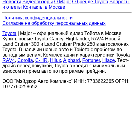
Новости
Видеообзоры
О Major
О бренде Toyota
Вопросы
и ответы
Контакты в Москве
Политика конфиденциальности
Согласие на обработку персональных данных
Toyota
| Major – официальный дилер Тойота в Москве.
Купить новые Toyota Camry, Highlander, RAV4 Новый,
Land Cruiser 300 и Land Cruiser Prado 250 в автосалонах
Toyota. В наличии новые авто и Тойота с пробегом по
выгодным ценам. Комплектации и характеристики Toyota
RAV4
,
Corolla
,
C-HR
,
Hilux
,
Alphard
,
Fortuner
,
Hiace
. Тест-
драйв перед покупкой, Toyota в кредит с минимальным
взносом и прием авто по программе трейд-ин.
ООО "Мэйджор Авто Комплекс" ИНН: 7733622365 ОГРН:
1077760258652