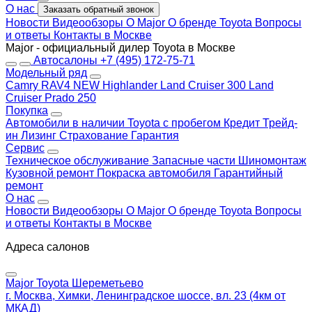
О нас
Заказать обратный звонок
Новости
Видеообзоры
О Major
О бренде Toyota
Вопросы
и ответы
Контакты в Москве
Major - официальный дилер Toyota в Москве
Автосалоны
+7 (495) 172-75-71
Модельный ряд
Camry
RAV4 NEW
Highlander
Land Cruiser 300
Land
Cruiser Prado 250
Покупка
Автомобили в наличии
Toyota с пробегом
Кредит
Трейд-
ин
Лизинг
Страхование
Гарантия
Сервис
Техническое обслуживание
Запасные части
Шиномонтаж
Кузовной ремонт
Покраска автомобиля
Гарантийный
ремонт
О нас
Новости
Видеообзоры
О Major
О бренде Toyota
Вопросы
и ответы
Контакты в Москве
Адреса салонов
Major Toyota Шереметьево
г. Москва, Химки, Ленинградское шоссе, вл. 23 (4км от
МКАД)