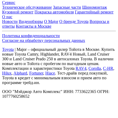
Сервис
Техническое обслуживание
Запасные части
Шиномонтаж
Кузовной ремонт
Покраска автомобиля
Гарантийный ремонт
О нас
Новости
Видеообзоры
О Major
О бренде Toyota
Вопросы и
ответы
Контакты в Москве
Политика конфиденциальности
Согласие на обработку персональных данных
Toyota
| Major – официальный дилер Тойота в Москве. Купить
новые Toyota Camry, Highlander, RAV4 Новый, Land Cruiser
300 и Land Cruiser Prado 250 в автосалонах Toyota. В наличии
новые авто и Тойота с пробегом по выгодным ценам.
Комплектации и характеристики Toyota
RAV4
,
Corolla
,
C-HR
,
Hilux
,
Alphard
,
Fortuner
,
Hiace
. Тест-драйв перед покупкой,
Toyota в кредит с минимальным взносом и прием авто по
программе трейд-ин.
ООО "Мэйджор Авто Комплекс" ИНН: 7733622365 ОГРН:
1077760258652