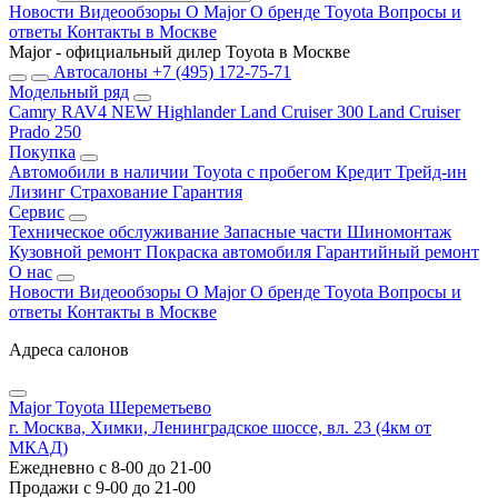
Новости
Видеообзоры
О Major
О бренде Toyota
Вопросы и
ответы
Контакты в Москве
Major - официальный дилер Toyota в Москве
Автосалоны
+7 (495) 172-75-71
Модельный ряд
Camry
RAV4 NEW
Highlander
Land Cruiser 300
Land Cruiser
Prado 250
Покупка
Автомобили в наличии
Toyota с пробегом
Кредит
Трейд-ин
Лизинг
Страхование
Гарантия
Сервис
Техническое обслуживание
Запасные части
Шиномонтаж
Кузовной ремонт
Покраска автомобиля
Гарантийный ремонт
О нас
Новости
Видеообзоры
О Major
О бренде Toyota
Вопросы и
ответы
Контакты в Москве
Адреса салонов
Major Toyota Шереметьево
г. Москва, Химки, Ленинградское шоссе, вл. 23 (4км от
МКАД)
Ежедневно с 8-00 до 21-00
Продажи с 9-00 до 21-00