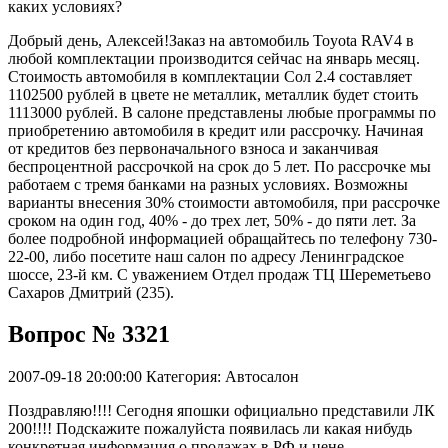
каких условиях?
Добрый день, Алексей!Заказ на автомобиль Toyota RAV4 в
любой комплектации производится сейчас на январь месяц.
Стоимость автомобиля в комплектации Сол 2.4 составляет
1102500 рублей в цвете не металлик, металлик будет стоить
1113000 рублей. В салоне представлены любые программы по
приобретению автомобиля в кредит или рассрочку. Начиная
от кредитов без первоначального взноса и заканчивая
беспроцентной рассрочкой на срок до 5 лет. По рассрочке мы
работаем с тремя банками на разных условиях. Возможны
варианты внесения 30% стоимости автомобиля, при рассрочке
сроком на один год, 40% - до трех лет, 50% - до пяти лет. За
более подробной информацией обращайтесь по телефону 730-
22-00, либо посетите наш салон по адресу Ленинградское
шоссе, 23-й км. С уважением Отдел продаж ТЦ Шереметьево
Сахаров Дмитрий (235).
Вопрос № 3321
2007-09-18 20:00:00
Категория: Автосалон
Поздравляю!!!! Сегодня япошки официально представили ЛК
200!!!! Подскажите пожалуйста появилась ли какая нибудь
конкретная информация о продажах в РФ и цене.