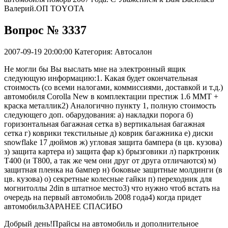
Валерий.ОП TOYOTA
Вопрос № 3337
2007-09-19 20:00:00
Категория: Автосалон
Не могли бы Вы выслать мне на электронный ящик
следующую информацию:1. Какая будет окончательная
стоимость (со всеми налогами, коммиссиями, доставкой и т.д.)
автомобиля Corolla New в комплектации престиж 1.6 ММТ +
краска металлик2) Аналогично пункту 1, полную стоимость
следующего доп. обарудования: а) накладки порога б)
горизонтальная багажная сетка в) вертикальная багажная
сетка г) коврики текстильные д) коврик багажника е) диски
snowflake 17 дюймов ж) угловая защита бампера (в цв. кузова)
з) защита картера и) защита фар к) брызговики л) парктроник
Т400 (и Т800, а так же чем они друг от друга отличаются) м)
защитная пленка на бампер н) боковые защитные молдинги (в
цв. кузова) о) секретные колесные гайки п) переходник для
могнитоллы 2din в штатное место3) что нужно чтоб встать на
очередь на первый автомобиль 2008 года4) когда придет
автомобильЗАРАНЕЕ СПАСИБО
Добрый день!Прайсы на автомобиль и дополнительное