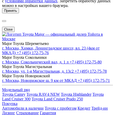
с
условиями обработки данных
. Запретить обработку данных
можно в настройках вашего браузера.
Принять
Close
Major — официальный дилер Тойота в
Москве
Major Toyota Шереметьево
г. Москва, Химки, Ленинградское шоссе, вл. 23 (4км от
МКАД)
+7 (495) 172-75-76
Major Toyota Сокольники
г. Москва, Сокольнический вал, д. 1 л
+7 (495) 172-75-80
Major Toyota Магистральная
г. Москва, ул. 1-я Магистральная, д. 13с2
+7 (495) 172-75-78
Major Toyota Новорижский
г. Москва, Новорижское ш. 9 км от МКАД
+7 (495) 172-75-71
Модельный ряд
Toyota Camry
Toyota RAV4 NEW
Toyota Highlander
Toyota
Land Cruiser 300
Toyota Land Cruiser Prado 250
Покупка
Автомобили в наличии
Toyota с пробегом
Кредит
Трейд-ин
Лизинг
Страхование
Гарантия