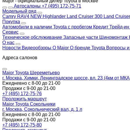
Major - официальный дилер Toyota в Москве
Автосалоны
+7 (495) 172-75-71
Модельный ряд
Camry
RAV4 NEW
Highlander
Land Cruiser 300
Land Cruise
Покупка
Автомобили в наличии
Toyota с пробегом
Кредит
Трейд-и
Сервис
Техническое обслуживание
Запасные части
Шиномонтаж
О нас
Новости
Видеообзоры
О Major
О бренде Toyota
Вопросы и
Адреса салонов
Major Toyota Шереметьево
г. Москва, Химки, Ленинградское шоссе, вл. 23 (4км от МК
Ежедневно с 8-00 до 21-00
Продажи с 9-00 до 21-00
+7 (495) 172-75-76
Проложить маршрут
Major Toyota Сокольники
г. Москва, Сокольнический вал, д. 1 л
Ежедневно с 8-00 до 21-00
Продажи с 9-00 до 21-00
+7 (495) 172-75-80