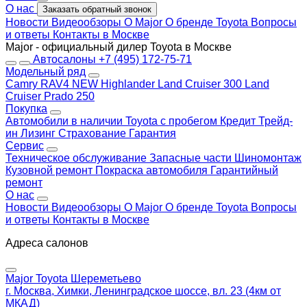
О нас
Заказать обратный звонок
Новости
Видеообзоры
О Major
О бренде Toyota
Вопросы
и ответы
Контакты в Москве
Major - официальный дилер Toyota в Москве
Автосалоны
+7 (495) 172-75-71
Модельный ряд
Camry
RAV4 NEW
Highlander
Land Cruiser 300
Land
Cruiser Prado 250
Покупка
Автомобили в наличии
Toyota с пробегом
Кредит
Трейд-
ин
Лизинг
Страхование
Гарантия
Сервис
Техническое обслуживание
Запасные части
Шиномонтаж
Кузовной ремонт
Покраска автомобиля
Гарантийный
ремонт
О нас
Новости
Видеообзоры
О Major
О бренде Toyota
Вопросы
и ответы
Контакты в Москве
Адреса салонов
Major Toyota Шереметьево
г. Москва, Химки, Ленинградское шоссе, вл. 23 (4км от
МКАД)