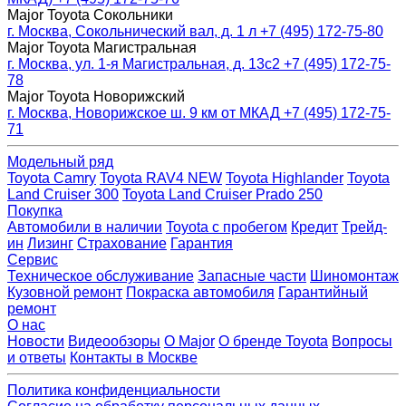
Major Toyota Сокольники
г. Москва, Сокольнический вал, д. 1 л
+7 (495) 172-75-80
Major Toyota Магистральная
г. Москва, ул. 1-я Магистральная, д. 13с2
+7 (495) 172-75-
78
Major Toyota Новорижский
г. Москва, Новорижское ш. 9 км от МКАД
+7 (495) 172-75-
71
Модельный ряд
Toyota Camry
Toyota RAV4 NEW
Toyota Highlander
Toyota
Land Cruiser 300
Toyota Land Cruiser Prado 250
Покупка
Автомобили в наличии
Toyota с пробегом
Кредит
Трейд-
ин
Лизинг
Страхование
Гарантия
Сервис
Техническое обслуживание
Запасные части
Шиномонтаж
Кузовной ремонт
Покраска автомобиля
Гарантийный
ремонт
О нас
Новости
Видеообзоры
О Major
О бренде Toyota
Вопросы
и ответы
Контакты в Москве
Политика конфиденциальности