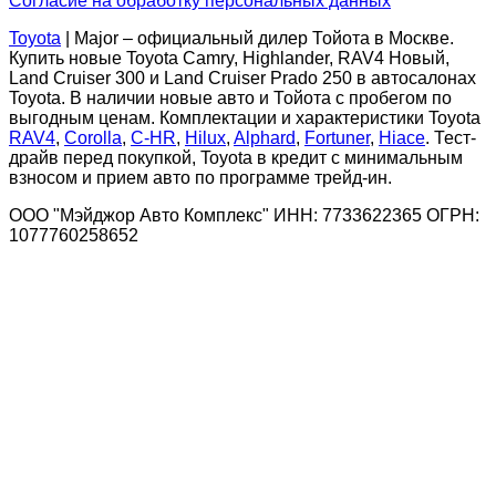
Согласие на обработку персональных данных
Toyota
| Major – официальный дилер Тойота в Москве.
Купить новые Toyota Camry, Highlander, RAV4 Новый,
Land Cruiser 300 и Land Cruiser Prado 250 в автосалонах
Toyota. В наличии новые авто и Тойота с пробегом по
выгодным ценам. Комплектации и характеристики Toyota
RAV4
,
Corolla
,
C-HR
,
Hilux
,
Alphard
,
Fortuner
,
Hiace
. Тест-
драйв перед покупкой, Toyota в кредит с минимальным
взносом и прием авто по программе трейд-ин.
ООО "Мэйджор Авто Комплекс" ИНН: 7733622365 ОГРН:
1077760258652