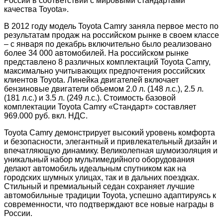
России в соответствии с мировыми стандартами
качества Toyota».
В 2012 году модель Toyota Camry заняла первое место по
результатам продаж на российском рынке в своем классе
– с января по декабрь включительно было реализовано
более 34 000 автомобилей. На российском рынке
представлено 8 различных комплектаций Toyota Camry,
максимально учитывающих предпочтения российских
клиентов Toyota. Линейка двигателей включает
бензиновые двигатели объемом 2.0 л. (148 л.с.), 2.5 л.
(181 л.с.) и 3.5 л. (249 л.с.). Стоимость базовой
комплектации Toyota Camry «Стандарт» составляет
969.000 руб. вкл. НДС.
Toyota Camry демонстрирует высокий уровень комфорта
и безопасности, элегантный и привлекательный дизайн и
впечатляющую динамику. Великолепная шумоизоляция и
уникальный набор мультимедийного оборудования
делают автомобиль идеальным спутником как на
городских шумных улицах, так и в дальних поездках.
Стильный и премиальный седан сохраняет лучшие
автомобильные традиции Toyota, успешно адаптируясь к
современности, что подтверждают все новые награды в
России.