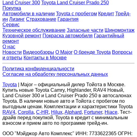
Land Cruiser 300
Toyota Land Cruiser Prado 250
Покупка
Автомобили в наличии
Toyota с пробегом
Кредит
Трейд-
ин
Лизинг
Страхование
Гарантия
Сервис
Техническое обслуживание
Запасные части
Шиномонтаж
Кузовной ремонт
Покраска автомобиля
Гарантийный
ремонт
О нас
Новости
Видеообзоры
О Major
О бренде Toyota
Вопросы
и ответы
Контакты в Москве
Политика конфиденциальности
Согласие на обработку персональных данных
Toyota
| Major – официальный дилер Тойота в Москве.
Купить новые Toyota Camry, Highlander, RAV4 Новый,
Land Cruiser 300 и Land Cruiser Prado 250 в автосалонах
Toyota. В наличии новые авто и Тойота с пробегом по
выгодным ценам. Комплектации и характеристики Toyota
RAV4
,
Corolla
,
C-HR
,
Hilux
,
Alphard
,
Fortuner
,
Hiace
. Тест-
драйв перед покупкой, Toyota в кредит с минимальным
взносом и прием авто по программе трейд-ин.
ООО "Мэйджор Авто Комплекс" ИНН: 7733622365 ОГРН: