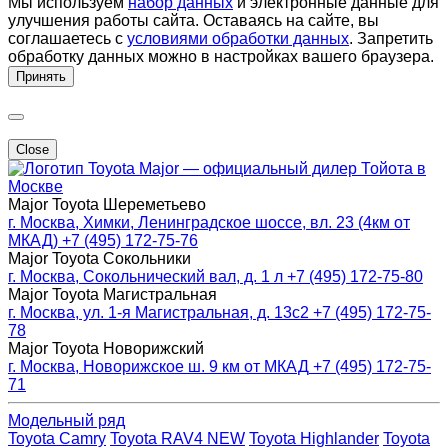
Мы используем
набор данных
и электронные данные для
улучшения работы сайта. Оставаясь на сайте, вы
соглашаетесь с
условиями обработки данных
. Запретить
обработку данных можно в настройках вашего браузера.
Принять
Close
Major — официальный дилер Тойота в
Москве
Major Toyota Шереметьево
г. Москва, Химки, Ленинградское шоссе, вл. 23 (4км от
МКАД)
+7 (495) 172-75-76
Major Toyota Сокольники
г. Москва, Сокольнический вал, д. 1 л
+7 (495) 172-75-80
Major Toyota Магистральная
г. Москва, ул. 1-я Магистральная, д. 13с2
+7 (495) 172-75-
78
Major Toyota Новорижский
г. Москва, Новорижское ш. 9 км от МКАД
+7 (495) 172-75-
71
Модельный ряд
Toyota Camry
Toyota RAV4 NEW
Toyota Highlander
Toyota