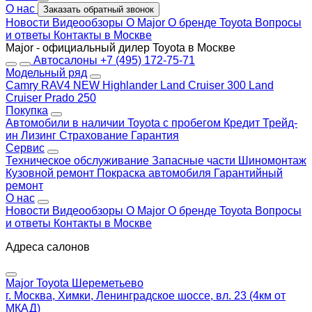
О нас
Заказать обратный звонок
Новости
Видеообзоры
О Major
О бренде Toyota
Вопросы
и ответы
Контакты в Москве
Major - официальный дилер Toyota в Москве
Автосалоны
+7 (495) 172-75-71
Модельный ряд
Camry
RAV4 NEW
Highlander
Land Cruiser 300
Land
Cruiser Prado 250
Покупка
Автомобили в наличии
Toyota с пробегом
Кредит
Трейд-
ин
Лизинг
Страхование
Гарантия
Сервис
Техническое обслуживание
Запасные части
Шиномонтаж
Кузовной ремонт
Покраска автомобиля
Гарантийный
ремонт
О нас
Новости
Видеообзоры
О Major
О бренде Toyota
Вопросы
и ответы
Контакты в Москве
Адреса салонов
Major Toyota Шереметьево
г. Москва, Химки, Ленинградское шоссе, вл. 23 (4км от
МКАД)