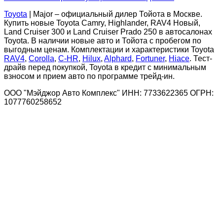
Toyota
| Major – официальный дилер Тойота в Москве.
Купить новые Toyota Camry, Highlander, RAV4 Новый,
Land Cruiser 300 и Land Cruiser Prado 250 в автосалонах
Toyota. В наличии новые авто и Тойота с пробегом по
выгодным ценам. Комплектации и характеристики Toyota
RAV4
,
Corolla
,
C-HR
,
Hilux
,
Alphard
,
Fortuner
,
Hiace
. Тест-
драйв перед покупкой, Toyota в кредит с минимальным
взносом и прием авто по программе трейд-ин.
ООО "Мэйджор Авто Комплекс" ИНН: 7733622365 ОГРН:
1077760258652