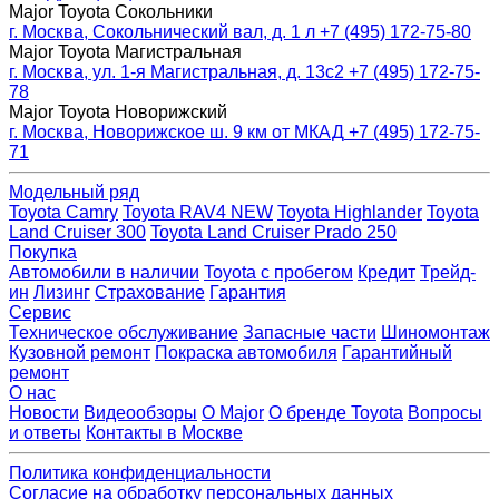
Major Toyota Сокольники
г. Москва, Сокольнический вал, д. 1 л
+7 (495) 172-75-80
Major Toyota Магистральная
г. Москва, ул. 1-я Магистральная, д. 13с2
+7 (495) 172-75-
78
Major Toyota Новорижский
г. Москва, Новорижское ш. 9 км от МКАД
+7 (495) 172-75-
71
Модельный ряд
Toyota Camry
Toyota RAV4 NEW
Toyota Highlander
Toyota
Land Cruiser 300
Toyota Land Cruiser Prado 250
Покупка
Автомобили в наличии
Toyota с пробегом
Кредит
Трейд-
ин
Лизинг
Страхование
Гарантия
Сервис
Техническое обслуживание
Запасные части
Шиномонтаж
Кузовной ремонт
Покраска автомобиля
Гарантийный
ремонт
О нас
Новости
Видеообзоры
О Major
О бренде Toyota
Вопросы
и ответы
Контакты в Москве
Политика конфиденциальности
Согласие на обработку персональных данных