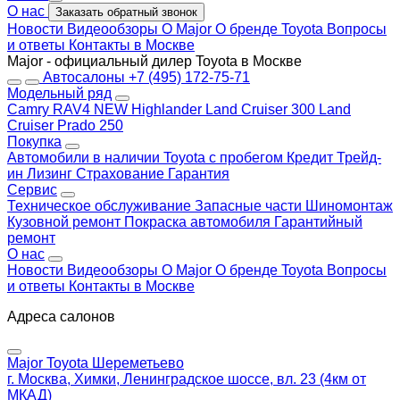
О нас
Заказать обратный звонок
Новости
Видеообзоры
О Major
О бренде Toyota
Вопросы
и ответы
Контакты в Москве
Major - официальный дилер Toyota в Москве
Автосалоны
+7 (495) 172-75-71
Модельный ряд
Camry
RAV4 NEW
Highlander
Land Cruiser 300
Land
Cruiser Prado 250
Покупка
Автомобили в наличии
Toyota с пробегом
Кредит
Трейд-
ин
Лизинг
Страхование
Гарантия
Сервис
Техническое обслуживание
Запасные части
Шиномонтаж
Кузовной ремонт
Покраска автомобиля
Гарантийный
ремонт
О нас
Новости
Видеообзоры
О Major
О бренде Toyota
Вопросы
и ответы
Контакты в Москве
Адреса салонов
Major Toyota Шереметьево
г. Москва, Химки, Ленинградское шоссе, вл. 23 (4км от
МКАД)