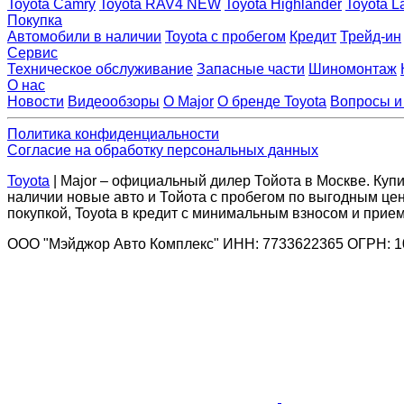
Toyota Camry
Toyota RAV4 NEW
Toyota Highlander
Toyota L
Покупка
Автомобили в наличии
Toyota с пробегом
Кредит
Трейд-ин
Сервис
Техническое обслуживание
Запасные части
Шиномонтаж
О нас
Новости
Видеообзоры
О Major
О бренде Toyota
Вопросы и
Политика конфиденциальности
Согласие на обработку персональных данных
Toyota
| Major – официальный дилер Тойота в Москве. Купит
наличии новые авто и Тойота с пробегом по выгодным цен
покупкой, Toyota в кредит с минимальным взносом и прием
ООО "Мэйджор Авто Комплекс" ИНН: 7733622365 ОГРН: 