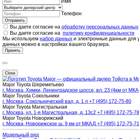
Имя
Телефон
Отправить
Вы даете согласие на
обработку персональных данных
Вы даете согласие на
политику конфиденциальности
Мы используем
набор данных
и электронные данные для у
данных можно в настройках вашего браузера.
Принять
Close
Major — официальный дилер Тойота в М
Major Toyota Шереметьево
г. Москва, Химки, Ленинградское шоссе, вл. 23 (4км от МК
Major Toyota Сокольники
г. Москва, Сокольнический вал, д. 1 л
+7 (495) 172-75-80
Major Toyota Магистральная
г. Москва, ул. 1-я Магистральная, д. 13с2
+7 (495) 172-75-7
Major Toyota Новорижский
г. Москва, Новорижское ш. 9 км от МКАД
+7 (495) 172-75-7
Модельный ряд