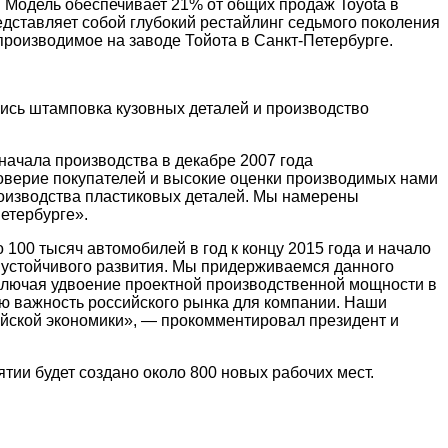
. Модель обеспечивает 21% от общих продаж Toyota в
едставляет собой глубокий рестайлинг седьмого поколения
 производимое на заводе Тойота в Санкт-Петербурге.
лись штамповка кузовных деталей и производство
ачала производства в декабре 2007 года
оверие покупателей и высокие оценки производимых нами
производства пластиковых деталей. Мы намерены
етербурге».
100 тысяч автомобилей в год к концу 2015 года и начало
е устойчивого развития. Мы придерживаемся данного
включая удвоение проектной производственной мощности в
ую важность российского рынка для компании. Наши
сийской экономики», — прокомментировал президент и
тии будет создано около 800 новых рабочих мест.