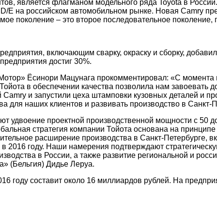
нтов, является флагманом модельного ряда Toyota в России
 D/E на российском автомобильном рынке. Новая Camry пр
дьмое поколение – это второе последовательное поколение,
редприятия, включающим сварку, окраску и сборку, добави
 предприятия достиг 30%.
Мотор» Ёсинори Мацунага прокомментировал: «С момента н
ойота в обеспечении качества позволила нам завоевать д
ой Camry и запустили цеха штамповки кузовных деталей и 
а для наших клиентов и развивать производство в Санкт-П
т удвоение проектной производственной мощности с 50 до 
лобальная стратегия компании Тойота основана на принцип
ачительное расширение производства в Санкт-Петербурге, 
4 в 2016 году. Наши намерения подтверждают стратегическ
изводства в России, а также развитие региональной и рос
» (Бельгия) Дидье Леруа.
16 году составит около 16 миллиардов рублей. На предприя