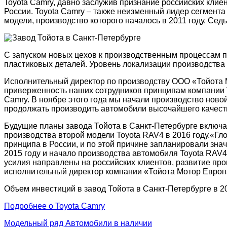
Toyota Camry, давно заслужив признание российских клие
России. Toyota Camry – также неизменный лидер сегмента
модели, производство которого началось в 2011 году. Се
С запуском новых цехов к производственным процессам п
пластиковых деталей. Уровень локализации производства
Исполнительный директор по производству ООО «Тойота 
приверженность наших сотрудников принципам компании Т
Camry. В ноябре этого года мы начали производство нов
продолжать производить автомобили высочайшего качеств
Будущие планы завода Тойота в Санкт-Петербурге включаю
производства второй модели Toyota RAV4 в 2016 году.«Г
принципа в России, и по этой причине запланировали зн
2015 году и начало производства автомобиля Toyota RAV
усилия направлены на российских клиентов, развитие про
исполнительный директор компании «Тойота Мотор Европа
Объем инвестиций в завод Тойота в Санкт-Петербурге в 20
Подробнее о Toyota Camry
Модельный ряд
Автомобили в наличии