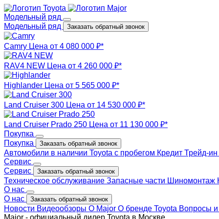
Модельный ряд
Модельный ряд
Заказать обратный звонок
Camry
Цена от 4 080 000 ₽*
RAV4 NEW
Цена от 4 260 000 ₽*
Highlander
Цена от 5 565 000 ₽*
Land Cruiser 300
Цена от 14 530 000 ₽*
Land Cruiser Prado 250
Цена от 11 130 000 ₽*
Покупка
Покупка
Заказать обратный звонок
Автомобили в наличии
Toyota с пробегом
Кредит
Трейд-и
Сервис
Сервис
Заказать обратный звонок
Техническое обслуживание
Запасные части
Шиномонтаж
О нас
О нас
Заказать обратный звонок
Новости
Видеообзоры
О Major
О бренде Toyota
Вопросы и
Major - официальный дилер Toyota в Москве