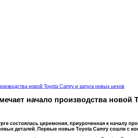
роизводства новой Toyota Camry и запуск новых цехов
тмечает начало производства новой T
бурге состоялась церемония, приуроченная к началу пр
вых деталей. Первые новые Toyota Camry сошли с конв