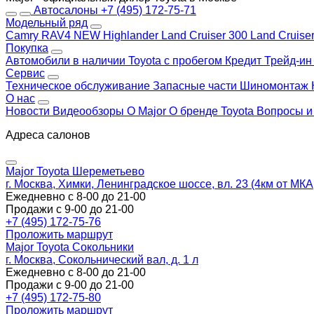
Автосалоны
+7 (495) 172-75-71
Модельный ряд
Camry
RAV4 NEW
Highlander
Land Cruiser 300
Land Cruise
Покупка
Автомобили в наличии
Toyota с пробегом
Кредит
Трейд-и
Сервис
Техническое обслуживание
Запасные части
Шиномонтаж
О нас
Новости
Видеообзоры
О Major
О бренде Toyota
Вопросы и
Адреса салонов
Major Toyota Шереметьево
г. Москва, Химки, Ленинградское шоссе, вл. 23 (4км от МК
Ежедневно с 8-00 до 21-00
Продажи с 9-00 до 21-00
+7 (495) 172-75-76
Проложить маршрут
Major Toyota Сокольники
г. Москва, Сокольнический вал, д. 1 л
Ежедневно с 8-00 до 21-00
Продажи с 9-00 до 21-00
+7 (495) 172-75-80
Проложить маршрут