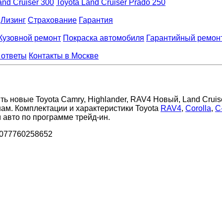
and Cruiser 300
Toyota Land Cruiser Prado 250
Лизинг
Страхование
Гарантия
Кузовной ремонт
Покраска автомобиля
Гарантийный ремон
 ответы
Контакты в Москве
ь новые Toyota Camry, Highlander, RAV4 Новый, Land Cruiser
ам. Комплектации и характеристики Toyota
RAV4
,
Corolla
,
C
 авто по программе трейд-ин.
1077760258652