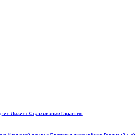
д-ин
Лизинг
Страхование
Гарантия
таж
Кузовной ремонт
Покраска автомобиля
Гарантийный