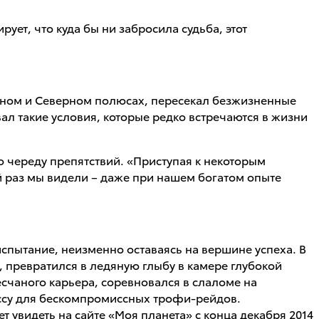
ет, что куда бы ни забросила судьба, этот
жном и Северном полюсах, пересекал безжизненные
ал такие условия, которые редко встречаются в жизни
 череду препятствий. «Приступая к некоторым
 раз мы видели – даже при нашем богатом опыте
пытание, неизменно оставаясь на вершине успеха. В
, превратился в ледяную глыбу в камере глубокой
есчаного карьера, соревновался в слаломе на
ассу для бескомпромиссных трофи-рейдов.
т увидеть на сайте «Моя планета» с конца декабря 2014