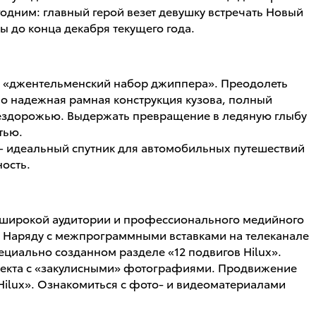
дним: главный герой везет девушку встречать Новый
ы до конца декабря текущего года.
ь «джентельменский набор джиппера». Преодолеть
о надежная рамная конструкция кузова, полный
бездорожью. Выдержать превращение в ледяную глыбу
тью.
x — идеальный спутник для автомобильных путешествий
ость.
ие широкой аудитории и профессионального медийного
. Наряду с межпрограммными вставками на телеканале
ециально созданном разделе «12 подвигов Hilux».
роекта с «закулисными» фотографиями. Продвижение
ilux». Ознакомиться с фото- и видеоматериалами