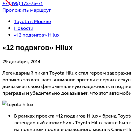
+7 (495) 172-75-71
Проложить маршрут
Toyota в Москве
Новости
«12 подвигов» Hilux
«12 подвигов» Hilux
29 декабря, 2014
Легендарный пикап Toyota Hilux стал героем заворажи
роликов захватывает внимание зрителя с первых секу
доказывая свою феноменальную надежность и подтвержд
преграды и убедительно доказывает, что этот автомоб
В рамках проекта «12 подвигов Hilux» бренд Toy
легендарный автомобиль Toyota Hilux также был 
на поднятом пролете разводного моста в Санкт-Пе