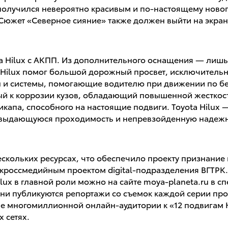
олучился невероятно красивым и по-настоящему нового
 Сюжет «Северное сияние» также должен выйти на экран
ta Hilux с АКПП. Из дополнительного оснащения — лиш
 Hilux помог большой дорожный просвет, исключительн
 л и системы, помогающие водителю при движении по 
вый к коррозии кузов, обладающий повышенной жесткос
икапа, способного на настоящие подвиги. Toyota Hilu
ь, выдающуюся проходимость и непревзойденную надежн
нескольких ресурсах, что обеспечило проекту признан
 кроссмедийным проектом digital-подразделения ВГТРК
ux в главной роли можно на сайте moya-planeta.ru в сп
мени публикуются репортажи со съемок каждой серии п
е многомиллионной онлайн-аудитории к «12 подвигам H
 сетях.