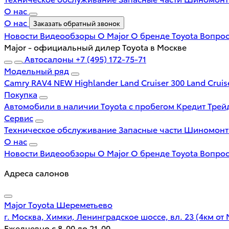
О нас
О нас
Заказать обратный звонок
Новости
Видеообзоры
О Major
О бренде Toyota
Вопрос
Major - официальный дилер Toyota в Москве
Автосалоны
+7 (495) 172-75-71
Модельный ряд
Camry
RAV4 NEW
Highlander
Land Cruiser 300
Land Cruis
Покупка
Автомобили в наличии
Toyota с пробегом
Кредит
Трей
Сервис
Техническое обслуживание
Запасные части
Шиномон
О нас
Новости
Видеообзоры
О Major
О бренде Toyota
Вопрос
Адреса салонов
Major Toyota Шереметьево
г. Москва, Химки, Ленинградское шоссе, вл. 23 (4км от
Ежедневно с 8-00 до 21-00