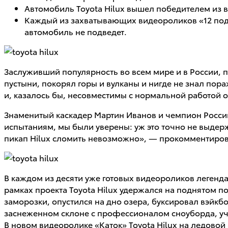
Автомобиль Toyota Hilux вышел победителем из 
Каждый из захватывающих видеороликов «12 подвиг
автомобиль не подведет.
Заслуживший популярность во всем мире и в России,
пустыни, покорял горы и вулканы и нигде не знал пор
и, казалось бы, несовместимы с нормальной работой 
Знаменитый каскадер Мартин Иванов и чемпион России
испытаниям, мы были уверены: уж это точно не выдер
пикап Hilux сломить невозможно», — прокомментиров
В каждом из десяти уже готовых видеороликов легенд
рамках проекта Toyota Hilux удержался на поднятом п
заморозки, опустился на дно озера, буксировал вэйкбо
заснеженном склоне с профессионалом сноуборда, уч
В новом видеоролике «Каток» Toyota Hilux на ледовой 