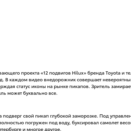
вающего проекта «12 подвигов Hilux» бренда Toyota и 
нд. В каждом видео внедорожник совершает невероятны
ая статус иконы на рынке пикапов. Зритель замирает, н
иль может буквально все.
ota подверг свой пикап глубокой заморозке. Под управл
полностью погружен под воду, буксировал самолет весо
тербурге и многое другое.