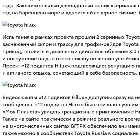
года. Заключительный двенадцатый ролик «сериала» п
год на Баренцево море и «дарит» ей северное сияние.
Испытания в рамках проекта прошли 2 серийных Toyo
заснеженный склон и трассу для трофи-рейдов Toyota
привод, тяговитый дизельный двигатель объемом 3.0
и погружение на дно озера пикапу позволил устойчи
Проект «12 подвигов Hilux» подтверждает репутацию п
и активного отдыха, сочетающий в себе безопасност
Видеосюжеты «12 подвигов Hilux» доступны сразу на 
сообщества. «12 подвигов Hilux» был признан лучшим
«Моя Планета» увидеть грандиозные приключения с Hil
Также на сайте практически в режиме реального вре
на многочисленных сайтах ВГТРК обеспечило внимани
также можно в сообществах Toyota Russia в социальных