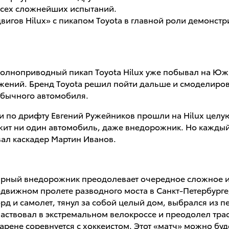
всех сложнейших испытаний.
ов Hilux» с пикапом Toyota в главной роли демонстриру
 полноприводный пикап Toyota Hilux уже побывал на Ю
ажений. Бренд Toyota решил пойти дальше и смоделиров
обычного автомобиля.
 по дрифту Евгений Ружейников прошли на Hilux целую
жит ни один автомобиль, даже внедорожник. Но каждый
ал каскадер Мартин Иванов.
арный внедорожник преодолевает очередное сложное ис
одвижном пролете разводного моста в Санкт-Петербурге
рд и самолет, тянул за собой целый дом, выбрался из п
аствовал в экстремальном велокроссе и преодолел тр
арене соревнуется с хоккеистом. Этот «матч» можно буде