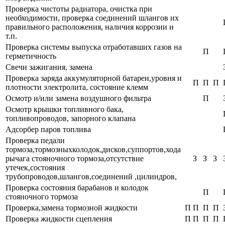
Проверка чистоты радиатора, очистка при
необходимости, проверка соединений шлангов их
правильного расположения, наличия коррозии и
т.п.
Проверка системы выпуска отработавших газов на
П
герметичность
Свечи зажигания, замена
Проверка заряда аккумуляторной батареи,уровня и
П
П
П
плотности электролита, состояние клемм
Осмотр и/или замена воздушного фильтра
П
Осмотр крышки топливного бака,
топливопроводов, запорного клапана
Адсорбер паров топлива
Проверка педали
тормоза,тормозныхколодок,дисков,суппортов,хода
рычага стояночного тормоза,отсутствие
З
З
З
утечек,состояния
трубопроводов,шлангов,соединений ,цилиндров,
Проверка состояния барабанов и колодок
П
стояночного тормоза
Проверка,замена тормозной жидкости
П
П
П
П
Проверка жидкости сцепления
П
П
П
П