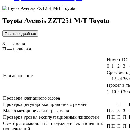
Toyota Avensis ZZT251 M/T Toyota
Узнать подробнее
З
— замена
П
— проверка
Номер ТО
0
1
2
3
Срок экспл
Наименование
12
24
36
Пробег в т
1
10
20
30
Проверка клапанного зазора
Проверка,регулировка приводных ремней
П
Масло моторное / фильтр, замена
П
З
З
З
Проверка уровня эксплуатационных жидкостей
П
П
П
П
Осмотр автомобиля на предмет утечек и внешних
П
П
П
П
повреждений