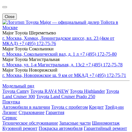
Close
Major — официальный дилер Тойота в
Москве
Major Toyota Шереметьево
г. Москва, Химки, Ленинградское шоссе, вл. 23 (4км от
МКАД)
+7 (495) 172-75-76
Major Toyota Сокольники
г. Москва, Сокольнический вал, д. 1 л
+7 (495) 172-75-80
Major Toyota Магистральная
г. Москва, ул. 1-я Магистральная, д. 13с2
+7 (495) 172-75-78
Major Toyota Новорижский
г. Москва, Новорижское ш. 9 км от МКАД
+7 (495) 172-75-71
Модельный ряд
Toyota Camry
Toyota RAV4 NEW
Toyota Highlander
Toyota
Land Cruiser 300
Toyota Land Cruiser Prado 250
Покупка
Автомобили в наличии
Toyota с пробегом
Кредит
Трейд-ин
Лизинг
Страхование
Гарантия
Сервис
Техническое обслуживание
Запасные части
Шиномонтаж
Кузовной ремонт
Покраска автомобиля
Гарантийный ремонт