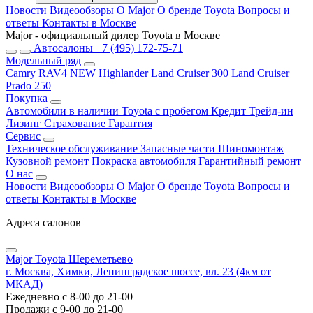
Новости
Видеообзоры
О Major
О бренде Toyota
Вопросы и
ответы
Контакты в Москве
Major - официальный дилер Toyota в Москве
Автосалоны
+7 (495) 172-75-71
Модельный ряд
Camry
RAV4 NEW
Highlander
Land Cruiser 300
Land Cruiser
Prado 250
Покупка
Автомобили в наличии
Toyota с пробегом
Кредит
Трейд-ин
Лизинг
Страхование
Гарантия
Сервис
Техническое обслуживание
Запасные части
Шиномонтаж
Кузовной ремонт
Покраска автомобиля
Гарантийный ремонт
О нас
Новости
Видеообзоры
О Major
О бренде Toyota
Вопросы и
ответы
Контакты в Москве
Адреса салонов
Major Toyota Шереметьево
г. Москва, Химки, Ленинградское шоссе, вл. 23 (4км от
МКАД)
Ежедневно с 8-00 до 21-00
Продажи с 9-00 до 21-00