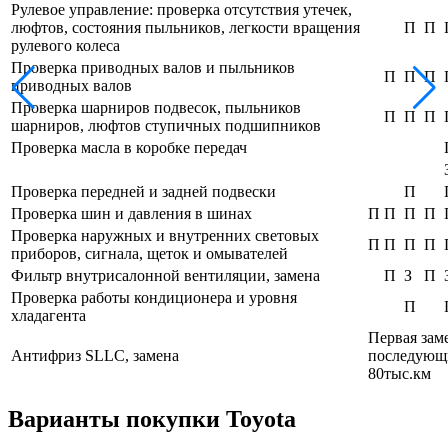
Рулевое управление: проверка отсутствия утечек,
люфтов, состояния пыльников, легкости вращения
П
П
рулевого колеса
Проверка приводных валов и пыльников
П
П
П
приводных валов
Проверка шарниров подвесок, пыльников
П
П
П
шарниров, люфтов ступичных подшипников
Проверка масла в коробке передач
Проверка передней и задней подвески
П
Проверка шин и давления в шинах
П
П
П
П
Проверка наружных и внутренних световых
П
П
П
П
приборов, сигнала, щеток и омывателей
Фильтр внутрисалонной вентиляции, замена
П
З
П
Проверка работы кондиционера и уровня
П
хладагента
Первая зам
Антифриз SLLC, замена
последующ
80тыс.км
Варианты покупки Toyota