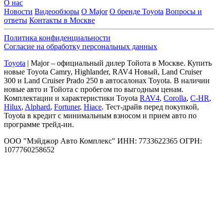
О нас
Новости
Видеообзоры
О Major
О бренде Toyota
Вопросы и
ответы
Контакты в Москве
Политика конфиденциальности
Согласие на обработку персональных данных
Toyota
| Major – официальный дилер Тойота в Москве. Купить
новые Toyota Camry, Highlander, RAV4 Новый, Land Cruiser
300 и Land Cruiser Prado 250 в автосалонах Toyota. В наличии
новые авто и Тойота с пробегом по выгодным ценам.
Комплектации и характеристики Toyota
RAV4
,
Corolla
,
C-HR
,
Hilux
,
Alphard
,
Fortuner
,
Hiace
. Тест-драйв перед покупкой,
Toyota в кредит с минимальным взносом и прием авто по
программе трейд-ин.
ООО "Мэйджор Авто Комплекс" ИНН: 7733622365 ОГРН:
1077760258652