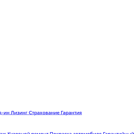
д-ин
Лизинг
Страхование
Гарантия
таж
Кузовной ремонт
Покраска автомобиля
Гарантийный