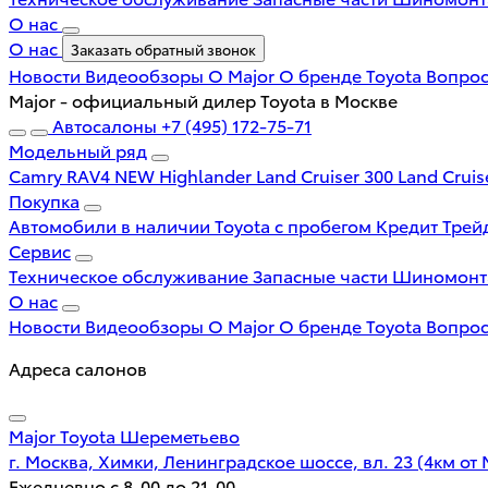
О нас
О нас
Заказать обратный звонок
Новости
Видеообзоры
О Major
О бренде Toyota
Вопрос
Major - официальный дилер Toyota в Москве
Автосалоны
+7 (495) 172-75-71
Модельный ряд
Camry
RAV4 NEW
Highlander
Land Cruiser 300
Land Cruis
Покупка
Автомобили в наличии
Toyota с пробегом
Кредит
Трей
Сервис
Техническое обслуживание
Запасные части
Шиномон
О нас
Новости
Видеообзоры
О Major
О бренде Toyota
Вопрос
Адреса салонов
Major Toyota Шереметьево
г. Москва, Химки, Ленинградское шоссе, вл. 23 (4км от
Ежедневно с 8-00 до 21-00