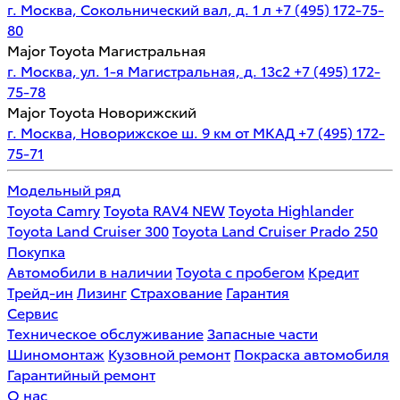
г. Москва, Сокольнический вал, д. 1 л
+7 (495) 172-75-
80
Major Toyota Магистральная
г. Москва, ул. 1-я Магистральная, д. 13с2
+7 (495) 172-
75-78
Major Toyota Новорижский
г. Москва, Новорижское ш. 9 км от МКАД
+7 (495) 172-
75-71
Модельный ряд
Toyota Camry
Toyota RAV4 NEW
Toyota Highlander
Toyota Land Cruiser 300
Toyota Land Cruiser Prado 250
Покупка
Автомобили в наличии
Toyota с пробегом
Кредит
Трейд-ин
Лизинг
Страхование
Гарантия
Сервис
Техническое обслуживание
Запасные части
Шиномонтаж
Кузовной ремонт
Покраска автомобиля
Гарантийный ремонт
О нас