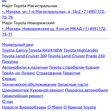
Major Toyota Магистральная
г. Москва, ул. 1-я Магистральная, д. 13с2
+7 (495) 172-
75-78
Major Toyota Новорижский
г. Москва, Новорижское ш. 9 км от МКАД
+7 (495) 172-
75-71
Модельный ряд
Toyota Camry
Toyota RAV4 NEW
Toyota Highlander
Toyota Land Cruiser 300
Toyota Land Cruiser Prado 250
Покупка
Автомобили в наличии
Toyota с пробегом
Кредит
Трейд-ин
Лизинг
Страхование
Гарантия
Сервис
Техническое обслуживание
Запасные части
Шиномонтаж
Кузовной ремонт
Покраска автомобиля
Гарантийный ремонт
О нас
Новости
Видеообзоры
О Major
О бренде Toyota