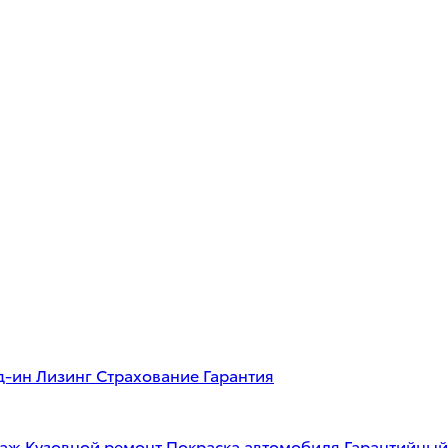
д-ин
Лизинг
Страхование
Гарантия
таж
Кузовной ремонт
Покраска автомобиля
Гарантийный