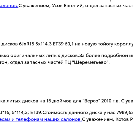
алонов.
С уважением, Усов Евгений, отдел запасных час
сков 6JxR15 5x114,3 ET39 60,1 на новую тойоту короллу 
только оригинальных литых дисков.За более подробной
он, отдел запасных частей ТЦ "Шереметьево".
а литых дисков на 16 дюймов для "Версо" 2010 г.в. С у
6; 5*114,3; ET39.Стоимость данного диска у нас 7989,63 
есам и телефонам наших салонов.
С уважением, Котов Р