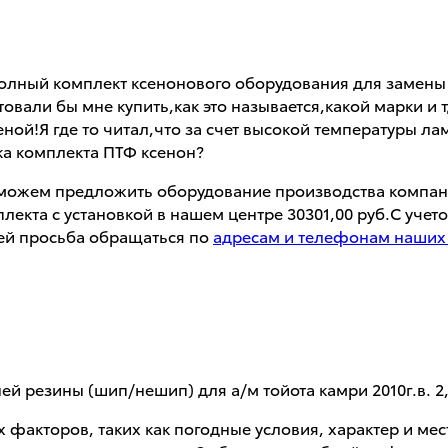
 полный комплект ксенонового оборудования для заме
али бы мне купить,как это называется,какой марки и тд
ной!Я где то читал,что за счет высокой температуры л
вка комплекта ПТФ ксенон?
Ф можем предложить оборудование производства компан
лекта с установкой в нашем центре 30301,00 руб.С уче
ей просьба обращаться по
адресам и телефонам наших
ей резины (шип/нешип) для а/м тойота камри 2010г.в. 2
 факторов, таких как погодные условия, характер и ме