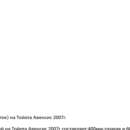
к) на Тойота Авенсис 2007г.
ей на Тойота Авенсис 2007г составляет:400мм-правая 