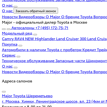
О нас
О нас
Заказать обратный звонок
Новости
Видеообзоры
О Major
О бренде Toyota
Вопрос
Major - официальный дилер Toyota в Москве
Автосалоны
+7 (495) 172-75-71
Модельный ряд
Camry
RAV4 NEW
Highlander
Land Cruiser 300
Land Cruis
Покупка
Автомобили в наличии
Toyota с пробегом
Кредит
Трей
Сервис
Техническое обслуживание
Запасные части
Шиномон
О нас
Новости
Видеообзоры
О Major
О бренде Toyota
Вопрос
Адреса салонов
Major Toyota Шереметьево
г. Москва, Химки, Ленинградское шоссе, вл. 23 (4км от
Ежедневно с 8-00 до 21-00