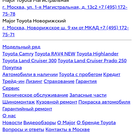
г. Москва, ул. 1-я Магистральная, д. 13с2
+7 (495) 172-
75-78
Major Toyota Новорижский
г. Москва, Новорижское ш. 9 км от МКАД
+7 (495) 172-
75-71
Модельный ряд
Toyota Camry
Toyota RAV4 NEW
Toyota Highlander
Toyota Land Cruiser 300
Toyota Land Cruiser Prado 250
Покупка
Автомобили в наличии
Toyota с пробегом
Кредит
Трейд-ин
Лизинг
Страхование
Гарантия
Сервис
Техническое обслуживание
Запасные части
Шиномонтаж
Кузовной ремонт
Покраска автомобиля
Гарантийный ремонт
О нас
Новости
Видеообзоры
О Major
О бренде Toyota
Вопросы и ответы
Контакты в Москве