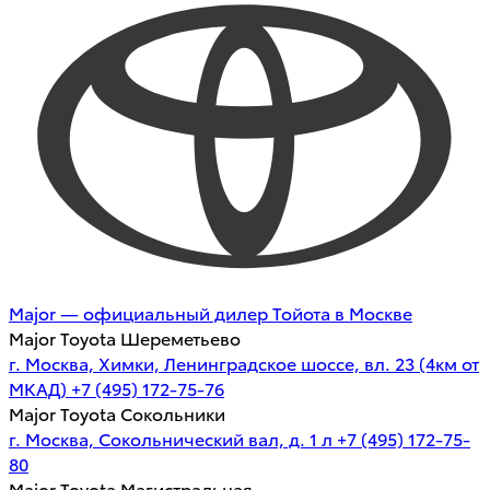
Major — официальный дилер Тойота в Москве
Major Toyota Шереметьево
г. Москва, Химки, Ленинградское шоссе, вл. 23 (4км от
МКАД)
+7 (495) 172-75-76
Major Toyota Сокольники
г. Москва, Сокольнический вал, д. 1 л
+7 (495) 172-75-
80
Major Toyota Магистральная