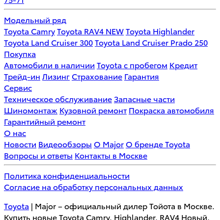
Модельный ряд
Toyota Camry
Toyota RAV4 NEW
Toyota Highlander
Toyota Land Cruiser 300
Toyota Land Cruiser Prado 250
Покупка
Автомобили в наличии
Toyota с пробегом
Кредит
Трейд-ин
Лизинг
Страхование
Гарантия
Сервис
Техническое обслуживание
Запасные части
Шиномонтаж
Кузовной ремонт
Покраска автомобиля
Гарантийный ремонт
О нас
Новости
Видеообзоры
О Major
О бренде Toyota
Вопросы и ответы
Контакты в Москве
Политика конфиденциальности
Согласие на обработку персональных данных
Toyota
| Major – официальный дилер Тойота в Москве.
Купить новые Toyota Camry, Highlander, RAV4 Новый,