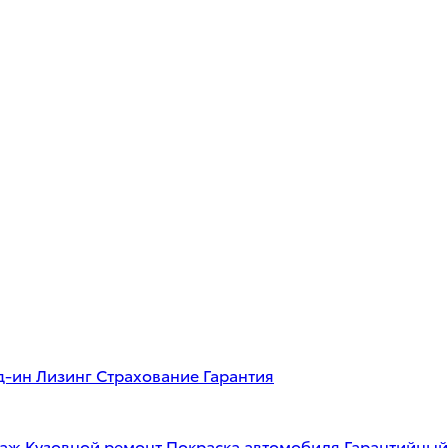
д-ин
Лизинг
Страхование
Гарантия
таж
Кузовной ремонт
Покраска автомобиля
Гарантийный