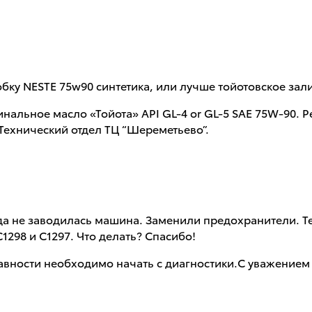
робку NESTE 75w90 синтетика, или лучше тойотовское зал
нальное масло «Тойота» API GL-4 or GL-5 SAE 75W-90. 
Технический отдел ТЦ “Шереметьево”.
года не заводилась машина. Заменили предохранители. Т
1298 и С1297. Что делать? Спасибо!
равности необходимо начать с диагностики.С уважением