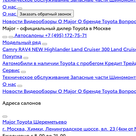
О нас
О нас
Заказать обратный звонок
Новости
Видеообзоры
О Major
О бренде Toyota
Вопрос
Major - официальный дилер Toyota в Москве
Автосалоны
+7 (495) 172-75-71
Модельный ряд
Camry
RAV4 NEW
Highlander
Land Cruiser 300
Land Cruis
Покупка
Автомобили в наличии
Toyota с пробегом
Кредит
Трей
Сервис
Техническое обслуживание
Запасные части
Шиномон
О нас
Новости
Видеообзоры
О Major
О бренде Toyota
Вопрос
Адреса салонов
Major Toyota Шереметьево
г. Москва, Химки, Ленинградское шоссе, вл. 23 (4км от
Ежедневно с 8-00 до 21-00