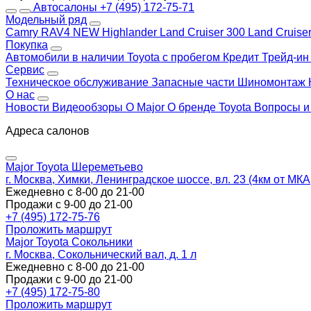
Автосалоны
+7 (495) 172-75-71
Модельный ряд
Camry
RAV4 NEW
Highlander
Land Cruiser 300
Land Cruise
Покупка
Автомобили в наличии
Toyota с пробегом
Кредит
Трейд-и
Сервис
Техническое обслуживание
Запасные части
Шиномонтаж
О нас
Новости
Видеообзоры
О Major
О бренде Toyota
Вопросы и
Адреса салонов
Major Toyota Шереметьево
г. Москва, Химки, Ленинградское шоссе, вл. 23 (4км от МК
Ежедневно с 8-00 до 21-00
Продажи с 9-00 до 21-00
+7 (495) 172-75-76
Проложить маршрут
Major Toyota Сокольники
г. Москва, Сокольнический вал, д. 1 л
Ежедневно с 8-00 до 21-00
Продажи с 9-00 до 21-00
+7 (495) 172-75-80
Проложить маршрут