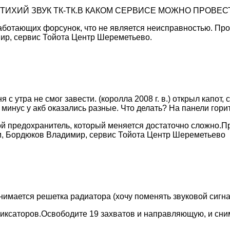
ТИХИЙ ЗВУК ТК-ТК.В КАКОМ СЕРВИСЕ МОЖНО ПРОВЕ
работающих форсунок, что не является неисправностью. Пр
ир, сервис Тойота Центр Шереметьево.
с утра не смог завести. (королла 2008 г. в.) открыл капот, с
и минус у акб оказались разные. Что делать? На панели гор
ой предохранитель, который меняется достаточно сложно.П
, Бордюков Владимир, сервис Тойота Центр Шереметьево
нимается решетка радиатора (хочу поменять звуковой сигна
фиксаторов.Освободите 19 захватов и направляющую, и сн