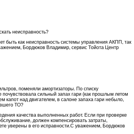
 искать неисправность?
ет быть как неисправность системы управления АКПП, так
уважением, Бордюков Владимир, сервис Тойота Центр
фильтров, поменяли амортизаторы. По списку
ке почувствовала сильный запах гари (как прошлым летом
ем капот над двигателем, в салоне запаха гари небыло,
ившего ТО?
едения качества выполненных работ. Если при проверке
обслуживание, должен компенсировать затраты,
дете уверены в его исправности.С уважением, Бордюков