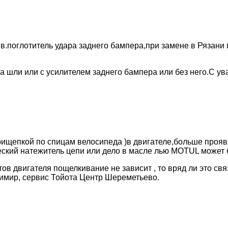
.поглотитель удара заднего бампера,при замене в Рязани м
а шли или с усилителем заднего бампера или без него.С у
рищепкой по спицам велосипеда )в двигателе,больше прояв
ский натежитель цепи или дело в масле лью MOTUL может б
ов двигателя пощелкивание не зависит , то вряд ли это свя
мир, сервис Тойота Центр Шереметьево.