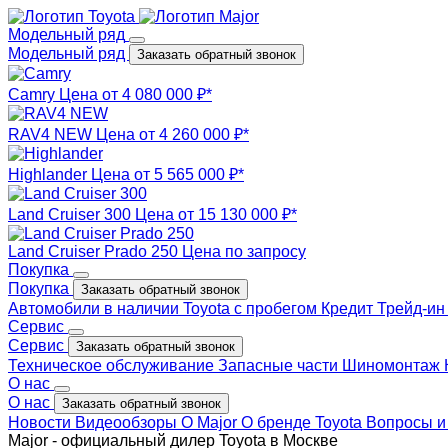
Модельный ряд
Модельный ряд
Заказать обратный звонок
Camry
Цена от 4 080 000 ₽*
RAV4 NEW
Цена от 4 260 000 ₽*
Highlander
Цена от 5 565 000 ₽*
Land Cruiser 300
Цена от 15 130 000 ₽*
Land Cruiser Prado 250
Цена по запросу
Покупка
Покупка
Заказать обратный звонок
Автомобили в наличии
Toyota с пробегом
Кредит
Трейд-и
Сервис
Сервис
Заказать обратный звонок
Техническое обслуживание
Запасные части
Шиномонтаж
О нас
О нас
Заказать обратный звонок
Новости
Видеообзоры
О Major
О бренде Toyota
Вопросы и
Major - официальный дилер Toyota в Москве