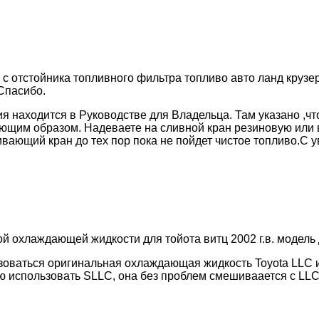
с отстойника топливного фильтра топливо авто ланд крузер 
 Спасибо.
я находится в Руководстве для Владельца. Там указано ,ч
ющим образом. Надеваете на сливной кран резиновую или 
ивающий кран до тех пор пока не пойдет чистое топливо.С
 охлаждающей жидкости для тойота витц 2002 г.в. модель 
зоваться оригинальная охлаждающая жидкость Toyota LLC 
ю использовать SLLC, она без проблем смешиваается с LL