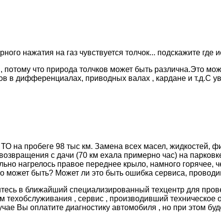
торного нажатия на газ чувствуется толчок... подскажите где
 потому что природа толчков может быть различна.Это мож
ов в дифференциалах, приводных валах , кардане и т.д.С 
 ТО на пробеге 98 тыс км. Замена всех масел, жидкостей, 
возвращения с дачи (70 км ехала примерно час) на парков
льно нагрелось правое переднее крыло, намного горячее, ч
то может быть? Может ли это быть ошибка сервиса, провод
итесь в ближайший специализированный техцентр для пров
м техобслуживания , сервис , производивший техническое 
чае Вы оплатите диагностику автомобиля , но при этом бу