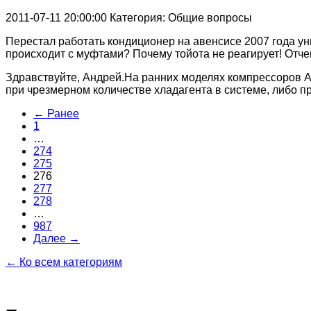
2011-07-11 20:00:00
Категория: Общие вопросы
Перестал работать кондиционер на авенсисе 2007 года уни
происходит с муфтами? Почему тойота не реагирует! Отчег
Здравствуйте, Андрей.На ранних моделях компрессоров Ave
при чрезмерном количестве хладагента в системе, либо 
← Ранее
1
…
274
275
276
277
278
…
987
Далее →
← Ко всем категориям