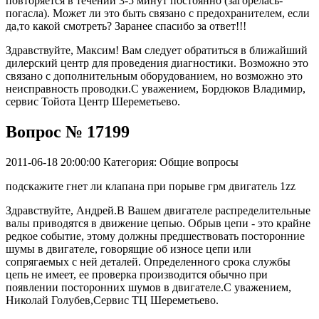
повторяется в течении 3-5 минут постоянно (загорелась-
погасла). Может ли это быть связано с предохранителем, если
да,то какой смотреть? Заранее спасибо за ответ!!!
Здравствуйте, Максим! Вам следует обратиться в ближайший
дилерский центр для проведения диагностики. Возможно это
связано с дополнительным оборудованием, но возможно это
неисправность проводки.С уважением, Бордюков Владимир,
сервис Тойота Центр Шереметьево.
Вопрос № 17199
2011-06-18 20:00:00
Категория: Общие вопросы
подскажите гнет ли клапана при порыве грм двигатель 1zz
Здравствуйте, Андрей.В Вашем двигателе распределительные
валы приводятся в движение цепью. Обрыв цепи - это крайне
редкое событие, этому должны предшествовать посторонние
шумы в двигателе, говорящие об износе цепи или
сопрягаемых с ней деталей. Определенного срока службы
цепь не имеет, ее проверка производится обычно при
появлении посторонних шумов в двигателе.С уважением,
Николай Голубев,Сервис ТЦ Шереметьево.