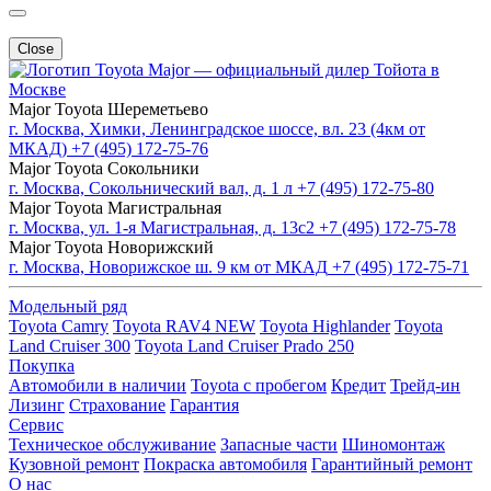
Close
Major — официальный дилер Тойота в
Москве
Major Toyota Шереметьево
г. Москва, Химки, Ленинградское шоссе, вл. 23 (4км от
МКАД)
+7 (495) 172-75-76
Major Toyota Сокольники
г. Москва, Сокольнический вал, д. 1 л
+7 (495) 172-75-80
Major Toyota Магистральная
г. Москва, ул. 1-я Магистральная, д. 13с2
+7 (495) 172-75-78
Major Toyota Новорижский
г. Москва, Новорижское ш. 9 км от МКАД
+7 (495) 172-75-71
Модельный ряд
Toyota Camry
Toyota RAV4 NEW
Toyota Highlander
Toyota
Land Cruiser 300
Toyota Land Cruiser Prado 250
Покупка
Автомобили в наличии
Toyota с пробегом
Кредит
Трейд-ин
Лизинг
Страхование
Гарантия
Сервис
Техническое обслуживание
Запасные части
Шиномонтаж
Кузовной ремонт
Покраска автомобиля
Гарантийный ремонт
О нас