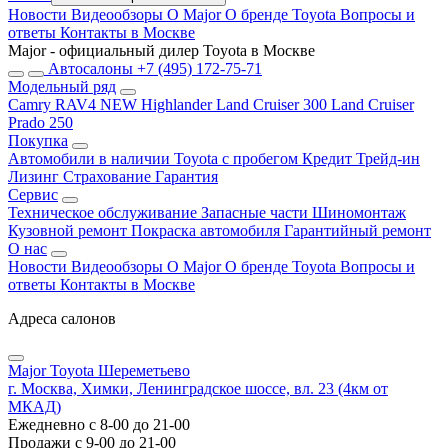
Новости
Видеообзоры
О Major
О бренде Toyota
Вопросы и
ответы
Контакты в Москве
Major - официальный дилер Toyota в Москве
Автосалоны
+7 (495) 172-75-71
Модельный ряд
Camry
RAV4 NEW
Highlander
Land Cruiser 300
Land Cruiser
Prado 250
Покупка
Автомобили в наличии
Toyota с пробегом
Кредит
Трейд-ин
Лизинг
Страхование
Гарантия
Сервис
Техническое обслуживание
Запасные части
Шиномонтаж
Кузовной ремонт
Покраска автомобиля
Гарантийный ремонт
О нас
Новости
Видеообзоры
О Major
О бренде Toyota
Вопросы и
ответы
Контакты в Москве
Адреса салонов
Major Toyota Шереметьево
г. Москва, Химки, Ленинградское шоссе, вл. 23 (4км от
МКАД)
Ежедневно с 8-00 до 21-00
Продажи с 9-00 до 21-00