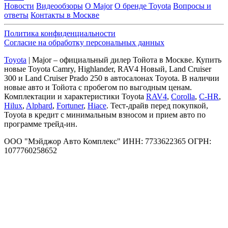
Новости
Видеообзоры
О Major
О бренде Toyota
Вопросы и
ответы
Контакты в Москве
Политика конфиденциальности
Согласие на обработку персональных данных
Toyota
| Major – официальный дилер Тойота в Москве. Купить
новые Toyota Camry, Highlander, RAV4 Новый, Land Cruiser
300 и Land Cruiser Prado 250 в автосалонах Toyota. В наличии
новые авто и Тойота с пробегом по выгодным ценам.
Комплектации и характеристики Toyota
RAV4
,
Corolla
,
C-HR
,
Hilux
,
Alphard
,
Fortuner
,
Hiace
. Тест-драйв перед покупкой,
Toyota в кредит с минимальным взносом и прием авто по
программе трейд-ин.
ООО "Мэйджор Авто Комплекс" ИНН: 7733622365 ОГРН:
1077760258652