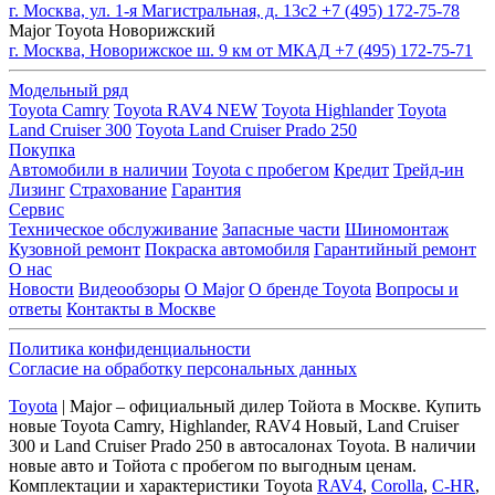
г. Москва, ул. 1-я Магистральная, д. 13с2
+7 (495) 172-75-78
Major Toyota Новорижский
г. Москва, Новорижское ш. 9 км от МКАД
+7 (495) 172-75-71
Модельный ряд
Toyota Camry
Toyota RAV4 NEW
Toyota Highlander
Toyota
Land Cruiser 300
Toyota Land Cruiser Prado 250
Покупка
Автомобили в наличии
Toyota с пробегом
Кредит
Трейд-ин
Лизинг
Страхование
Гарантия
Сервис
Техническое обслуживание
Запасные части
Шиномонтаж
Кузовной ремонт
Покраска автомобиля
Гарантийный ремонт
О нас
Новости
Видеообзоры
О Major
О бренде Toyota
Вопросы и
ответы
Контакты в Москве
Политика конфиденциальности
Согласие на обработку персональных данных
Toyota
| Major – официальный дилер Тойота в Москве. Купить
новые Toyota Camry, Highlander, RAV4 Новый, Land Cruiser
300 и Land Cruiser Prado 250 в автосалонах Toyota. В наличии
новые авто и Тойота с пробегом по выгодным ценам.
Комплектации и характеристики Toyota
RAV4
,
Corolla
,
C-HR
,