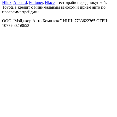
Hilux
,
Alphard
,
Fortuner
,
Hiace
. Тест-драйв перед покупкой,
Toyota в кредит с минимальным взносом и прием авто по
программе трейд-ин.
ООО "Мэйджор Авто Комплекс" ИНН: 7733622365 ОГРН:
1077760258652