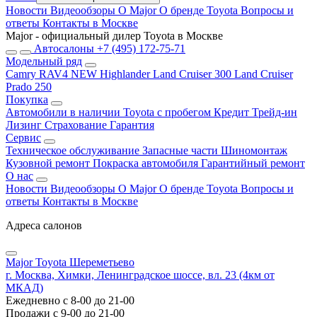
Новости
Видеообзоры
О Major
О бренде Toyota
Вопросы и
ответы
Контакты в Москве
Major - официальный дилер Toyota в Москве
Автосалоны
+7 (495) 172-75-71
Модельный ряд
Camry
RAV4 NEW
Highlander
Land Cruiser 300
Land Cruiser
Prado 250
Покупка
Автомобили в наличии
Toyota с пробегом
Кредит
Трейд-ин
Лизинг
Страхование
Гарантия
Сервис
Техническое обслуживание
Запасные части
Шиномонтаж
Кузовной ремонт
Покраска автомобиля
Гарантийный ремонт
О нас
Новости
Видеообзоры
О Major
О бренде Toyota
Вопросы и
ответы
Контакты в Москве
Адреса салонов
Major Toyota Шереметьево
г. Москва, Химки, Ленинградское шоссе, вл. 23 (4км от
МКАД)
Ежедневно с 8-00 до 21-00
Продажи с 9-00 до 21-00