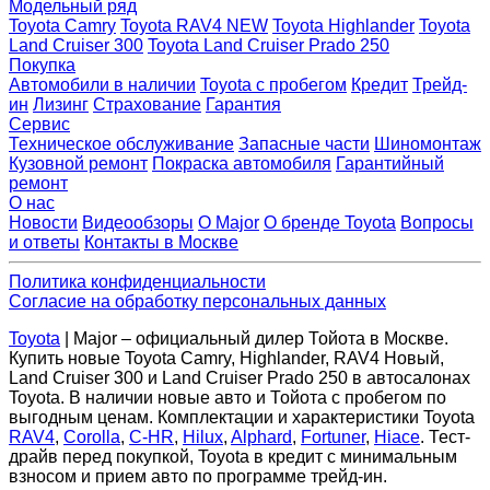
Модельный ряд
Toyota Camry
Toyota RAV4 NEW
Toyota Highlander
Toyota
Land Cruiser 300
Toyota Land Cruiser Prado 250
Покупка
Автомобили в наличии
Toyota с пробегом
Кредит
Трейд-
ин
Лизинг
Страхование
Гарантия
Сервис
Техническое обслуживание
Запасные части
Шиномонтаж
Кузовной ремонт
Покраска автомобиля
Гарантийный
ремонт
О нас
Новости
Видеообзоры
О Major
О бренде Toyota
Вопросы
и ответы
Контакты в Москве
Политика конфиденциальности
Согласие на обработку персональных данных
Toyota
| Major – официальный дилер Тойота в Москве.
Купить новые Toyota Camry, Highlander, RAV4 Новый,
Land Cruiser 300 и Land Cruiser Prado 250 в автосалонах
Toyota. В наличии новые авто и Тойота с пробегом по
выгодным ценам. Комплектации и характеристики Toyota
RAV4
,
Corolla
,
C-HR
,
Hilux
,
Alphard
,
Fortuner
,
Hiace
. Тест-
драйв перед покупкой, Toyota в кредит с минимальным
взносом и прием авто по программе трейд-ин.