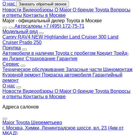
О нас
Заказать обратный звонок
Новости
Видеообзоры
О Major
О бренде Toyota
Вопросы
и ответы
Контакты в Москве
Major - официальный дилер Toyota в Москве
Автосалоны
+7 (495) 172-75-71
Модельный ряд
Camry
RAV4 NEW
Highlander
Land Cruiser 300
Land
Cruiser Prado 250
Покупка
Автомобили в наличии
Toyota с пробегом
Кредит
Трейд-
ин
Лизинг
Страхование
Гарантия
Сервис
Техническое обслуживание
Запасные части
Шиномонтаж
Кузовной ремонт
Покраска автомобиля
Гарантийный
ремонт
О нас
Новости
Видеообзоры
О Major
О бренде Toyota
Вопросы
и ответы
Контакты в Москве
Адреса салонов
Major Toyota Шереметьево
г. Москва, Химки, Ленинградское шоссе, вл. 23 (4км от
МКАД)