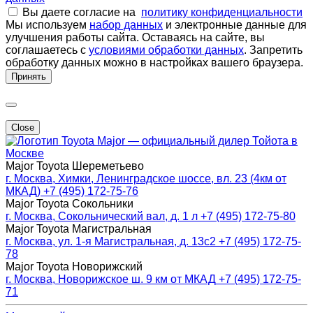
Вы даете согласие на
политику конфиденциальности
Мы используем
набор данных
и электронные данные для
улучшения работы сайта. Оставаясь на сайте, вы
соглашаетесь с
условиями обработки данных
. Запретить
обработку данных можно в настройках вашего браузера.
Принять
Close
Major — официальный дилер Тойота в
Москве
Major Toyota Шереметьево
г. Москва, Химки, Ленинградское шоссе, вл. 23 (4км от
МКАД)
+7 (495) 172-75-76
Major Toyota Сокольники
г. Москва, Сокольнический вал, д. 1 л
+7 (495) 172-75-80
Major Toyota Магистральная
г. Москва, ул. 1-я Магистральная, д. 13с2
+7 (495) 172-75-
78
Major Toyota Новорижский
г. Москва, Новорижское ш. 9 км от МКАД
+7 (495) 172-75-
71