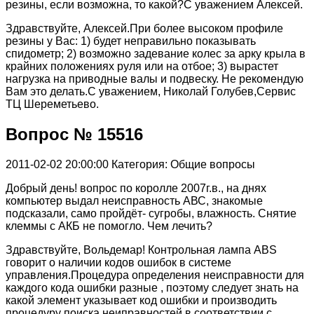
резины, если возможна, то какой?С уважением Алексей.
Здравствуйте, Алексей.При более высоком профиле
резины у Вас: 1) будет неправильно показывать
спидометр; 2) возможно задевание колес за арку крыла в
крайних положениях руля или на отбое; 3) вырастет
нагрузка на приводные валы и подвеску. Не рекомендую
Вам это делать.С уважением, Николай Голубев,Сервис
ТЦ Шереметьево.
Вопрос № 15516
2011-02-02 20:00:00
Категория: Общие вопросы
Добрый день! вопрос по королле 2007г.в., на днях
компьютер выдал неисправность АВС, знакомые
подсказали, само пройдёт- сугробы, влажность. Снятие
клеммы с АКБ не помогло. Чем лечить?
Здравствуйте, Вольдемар! Контрольная лампа АВS
говорит о наличии кодов ошибок в системе
управления.Процедура определения неисправности для
каждого кода ошибки разные , поэтому следует знать на
какой элемент указывает код ошибки и производить
процедуру поиска неиправностей в соответствии с