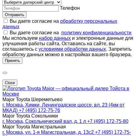
Телефон
Отправить
Вы даете согласие на
обработку персональных
данных
Вы даете согласие на
политику конфиденциальности
Мы используем
набор данных
и электронные данные для
улучшения работы сайта. Оставаясь на сайте, вы
соглашаетесь с
условиями обработки данных
. Запретить
обработку данных можно в настройках вашего браузера.
Принять
Close
Major — официальный дилер Тойота в
Москве
Major Toyota Шереметьево
г. Москва, Химки, Ленинградское шоссе, вл. 23 (4км от
МКАД)
+7 (495) 172-75-76
Major Toyota Сокольники
г. Москва, Сокольнический вал, д. 1 л
+7 (495) 172-75-80
Major Toyota Магистральная
г. Москва, ул. 1-я Магистральная, д. 13с2
+7 (495) 172-75-