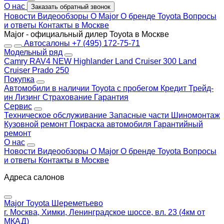
О нас
Заказать обратный звонок
Новости
Видеообзоры
О Major
О бренде Toyota
Вопросы
и ответы
Контакты в Москве
Major - официальный дилер Toyota в Москве
Автосалоны
+7 (495) 172-75-71
Модельный ряд
Camry
RAV4 NEW
Highlander
Land Cruiser 300
Land
Cruiser Prado 250
Покупка
Автомобили в наличии
Toyota с пробегом
Кредит
Трейд-
ин
Лизинг
Страхование
Гарантия
Сервис
Техническое обслуживание
Запасные части
Шиномонтаж
Кузовной ремонт
Покраска автомобиля
Гарантийный
ремонт
О нас
Новости
Видеообзоры
О Major
О бренде Toyota
Вопросы
и ответы
Контакты в Москве
Адреса салонов
Major Toyota Шереметьево
г. Москва, Химки, Ленинградское шоссе, вл. 23 (4км от
МКАД)