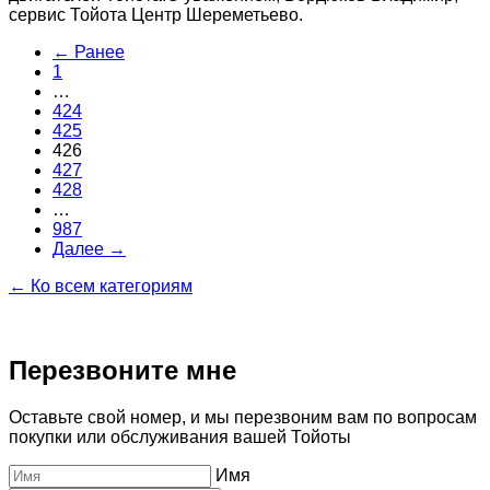
сервис Тойота Центр Шереметьево.
← Ранее
1
…
424
425
426
427
428
…
987
Далее →
← Ко всем категориям
Перезвоните мне
Оставьте свой номер, и мы перезвоним вам по вопросам
покупки или обслуживания вашей Тойоты
Имя