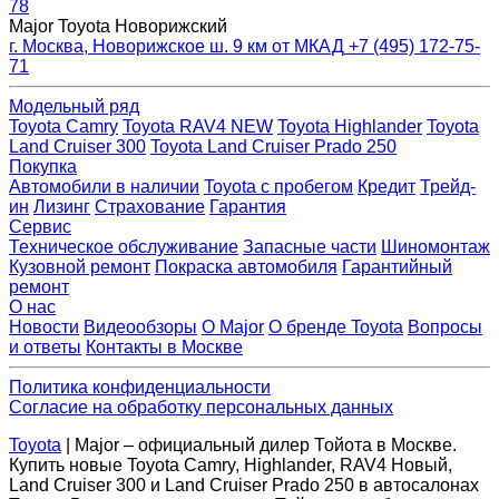
78
Major Toyota Новорижский
г. Москва, Новорижское ш. 9 км от МКАД
+7 (495) 172-75-
71
Модельный ряд
Toyota Camry
Toyota RAV4 NEW
Toyota Highlander
Toyota
Land Cruiser 300
Toyota Land Cruiser Prado 250
Покупка
Автомобили в наличии
Toyota с пробегом
Кредит
Трейд-
ин
Лизинг
Страхование
Гарантия
Сервис
Техническое обслуживание
Запасные части
Шиномонтаж
Кузовной ремонт
Покраска автомобиля
Гарантийный
ремонт
О нас
Новости
Видеообзоры
О Major
О бренде Toyota
Вопросы
и ответы
Контакты в Москве
Политика конфиденциальности
Согласие на обработку персональных данных
Toyota
| Major – официальный дилер Тойота в Москве.
Купить новые Toyota Camry, Highlander, RAV4 Новый,
Land Cruiser 300 и Land Cruiser Prado 250 в автосалонах