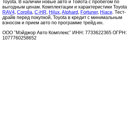
Toyota. В наличии новые авто и Тойота с пробегом по
выгодным ценам. Комплектации и характеристики Toyota
RAV4
,
Corolla
,
C-HR
,
Hilux
,
Alphard
,
Fortuner
,
Hiace
. Тест-
драйв перед покупкой, Toyota в кредит с минимальным
взносом и прием авто по программе трейд-ин.
ООО "Мэйджор Авто Комплекс" ИНН: 7733622365 ОГРН:
1077760258652