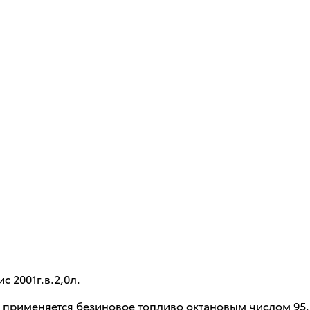
 2001г.в.2,0л.
я применяется безиновое топливо октановым числом 95