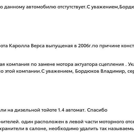
о данному автомобилю отстутствует.С уважением,Бордю
ота Каролла Верса выпущеная в 2006г.по причине конст
ая компания по замене мотора актуатора сцепления . Ук
по этой компании.С уважением, Бордюков Владимир, се
ли на дизельной тойоте 1.4 автомат. Спасибо
нителей. один расположен в левой части моторного отс
охранители в салоне, необходимо удалить так называе