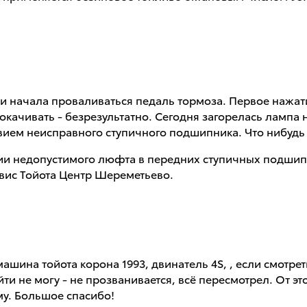
мени начала проваливаться педаль тормоза. Первое наж
качивать - безрезультатно. Сегодня загорелась лампа 
твием неисправного ступичного подшипника. Что нибудь
нии недопустимого люфта в передних ступичных подши
вис Тойота Центр Шереметьево.
машина тойота корона 1993, двинатель 4S, , если смотре
и не могу - не прозванивается, всё пересмотрел. От этог
му. Большое спасибо!