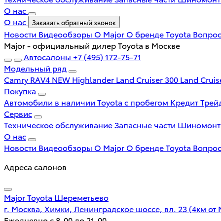
О нас
О нас
Заказать обратный звонок
Новости
Видеообзоры
О Major
О бренде Toyota
Вопрос
Major - официальный дилер Toyota в Москве
Автосалоны
+7 (495) 172-75-71
Модельный ряд
Camry
RAV4 NEW
Highlander
Land Cruiser 300
Land Cruis
Покупка
Автомобили в наличии
Toyota с пробегом
Кредит
Трей
Сервис
Техническое обслуживание
Запасные части
Шиномон
О нас
Новости
Видеообзоры
О Major
О бренде Toyota
Вопрос
Адреса салонов
Major Toyota Шереметьево
г. Москва, Химки, Ленинградское шоссе, вл. 23 (4км от
Ежедневно с 8-00 до 21-00