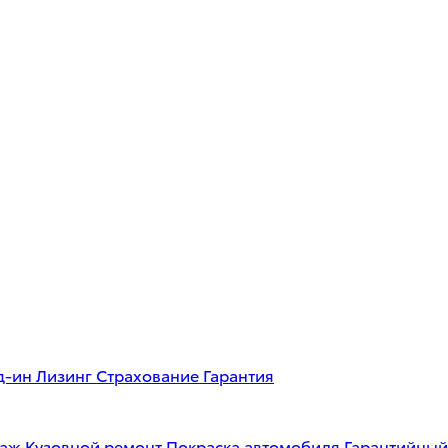
д-ин
Лизинг
Страхование
Гарантия
таж
Кузовной ремонт
Покраска автомобиля
Гарантийный