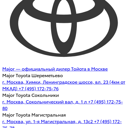
Major — официальный дилер Тойота в Москве
Major Toyota Шереметьево
г. Москва, Химки, Ленинградское шоссе, вл. 23 (4км от
МКАД)
+7 (495) 172-75-76
Major Toyota Сокольники
г. Москва, Сокольнический вал, д. 1 л
+7 (495) 172-75-
80
Major Toyota Магистральная
г. Москва, ул. 1-я Магистральная, д. 13с2
+7 (495) 172-
75-78