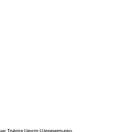
вис Тойота Центр Шереметьево.