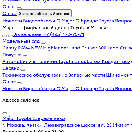
О нас
О нас
Заказать обратный звонок
Новости
Видеообзоры
О Major
О бренде Toyota
Вопрос
Major - официальный дилер Toyota в Москве
Автосалоны
+7 (495) 172-75-71
Модельный ряд
Camry
RAV4 NEW
Highlander
Land Cruiser 300
Land Cruis
Покупка
Автомобили в наличии
Toyota с пробегом
Кредит
Трей
Сервис
Техническое обслуживание
Запасные части
Шиномон
О нас
Новости
Видеообзоры
О Major
О бренде Toyota
Вопрос
Адреса салонов
Major Toyota Шереметьево
г. Москва, Химки, Ленинградское шоссе, вл. 23 (4км от
Ежедневно с 8-00 до 21-00