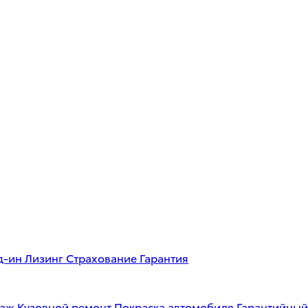
д-ин
Лизинг
Страхование
Гарантия
таж
Кузовной ремонт
Покраска автомобиля
Гарантийный