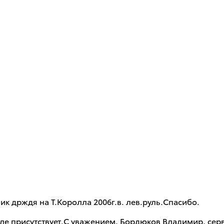
ик држдя на Т.Королла 2006г.в. лев.руль.Спасибо.
ле присутствует.С уважением, Бордюков Владимир, сер