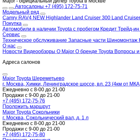
Major - официальный дилер Toyota в Москве
Автосалоны
+7 (495) 172-75-71
Модельный ряд
Camry
RAV4 NEW
Highlander
Land Cruiser 300
Land Cruise
Покупка
Автомобили в наличии
Toyota с пробегом
Кредит
Трейд-и
Сервис
Техническое обслуживание
Запасные части
Шиномонтаж
О нас
Новости
Видеообзоры
О Major
О бренде Toyota
Вопросы и
Адреса салонов
Major Toyota Шереметьево
г. Москва, Химки, Ленинградское шоссе, вл. 23 (4км от МК
Ежедневно с 8-00 до 21-00
Продажи с 9-00 до 21-00
+7 (495) 172-75-76
Проложить маршрут
Major Toyota Сокольники
г. Москва, Сокольнический вал, д. 1 л
Ежедневно с 8-00 до 21-00
Продажи с 9-00 до 21-00
+7 (495) 172-75-80